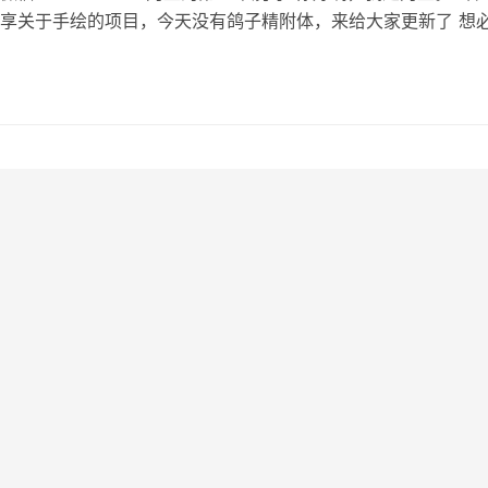
享关于手绘的项目，今天没有鸽子精附体，来给大家更新了 想
可怜几个观众大部分都是豆瓣来的 那么我就分享下手绘项目的
对你有所帮助。 话不多说，进入主题。 有很多朋友对手绘生意很
自己画的可能挺不错的，二是觉得这个没有那么强烈的铜臭气息