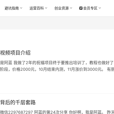
避坑指南
运营百科
创业资源
会员专区
视频项目介绍
是阿蓝 我做了2年的祝福项目终于要推出培训了，教程也做好了
阶段，价格2000元，10月结束内测，11月涨价到3000元。 有
目介绍，我觉得有道理，确实应该有一个介绍 所以用我自己的
评估一下我自己的项目 先看商业模式 很简单，给有创意\恶搞\
需求的人群提供100-300元左右的视频定制服务，直接…
背后的千层套路
微信2297687297 阿蓝的第24次分享 你好啊，我是阿蓝。 昨