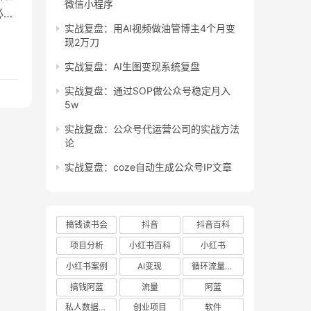
微信小程序
必我
实战复盘：用AI视频做油管博主4个月变
心得
现2万刀
感
…
实战复盘：AI生图变现系统复盘
实战复盘：通过SOP做公众号稳定月入
5w
实战复盘：公众号代运营公司的实战方法
论
实战复盘：coze自动生成公众号IP文章
搞钱读书会
抖音
抖音百科
项目分析
小红书百科
小红书
小红书案例
AI变现
循环流量实验室
搞钱阿蓝
流量
阿蓝
私人数据库项目
创业项目
软件