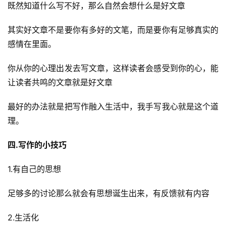
既然知道什么写不好，那么自然会想什么是好文章
避
坑
其实好文章不是要你有多好的文笔，而是要你有足够真实的
指
感情在里面。
南
登录
注册
你从你的心理出发去写文章，这样读者会感受到你的心，能
运
让读者共鸣的文章就是好文章
营
百
最好的办法就是把写作融入生活中，我手写我心就是这个道
科
理。
创
四.写作的小技巧
业
资
1.有自己的思想
源
足够多的讨论那么就会有思想诞生出来，有反馈就有内容
2.生活化
会