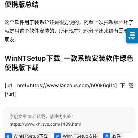
便携版总结
避
坑
这个软件用于装系统还是很方便的，阿蓝上次把系统弄坏了
指
就是用这个软件安装的，所有现在把他分享出来给有需要的
☰
南
TOC
朋友。
登录
注册
运
WinNTSetup下载_一款系统安装软件绿色
营
便携版下载
百
科
[url href=https://www.lanzous.com/b00k6qi1c]下载
创
[/url]
业
资
源
原创文章 如若转载，请注明出处：
https://www.xhllsys.com/1489.html
WinNTSetup下载
WinNTSetup安装
软件