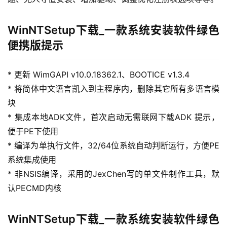
WinNTSetup下载_一款系统安装软件绿色
便携版提示
* 更新 WimGAPI v10.0.18362.1、BOOTICE v1.3.4
首
* 将简体中文语言凯入到主程序内，删除其它所有多语言模
页
块
* 集成本地ADK文件，首次启动无需联网下载ADK 提示，
行
便于PE下使用
业
快
* 编译为单执行文件，32/64位系统自动判断运行，方便PE
讯
系统集成使用
* 非NSIS编译，采用的JexChen写的单文件制作工具，默
开
认PECMD内核
眼
案
WinNTSetup下载_一款系统安装软件绿色
例