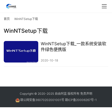
首
页
首页
WinNTSetup下载
WinNTSetup下载
行
业
快
WinNTSetup下载_一款系统安装软
讯
件绿色便携版
2020-10-18
开
眼
案
例
避
Copyright © 2020-2025
自由阿蓝
版权所有
免责声明
坑
赣公网安备36070202001001号
赣ICP备20006267号-1
指