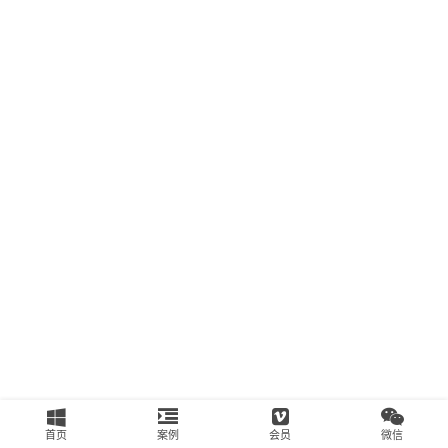
南
运
营
百
科
创
业
资
源
会
员
专
区
首页
案例
会员
微信