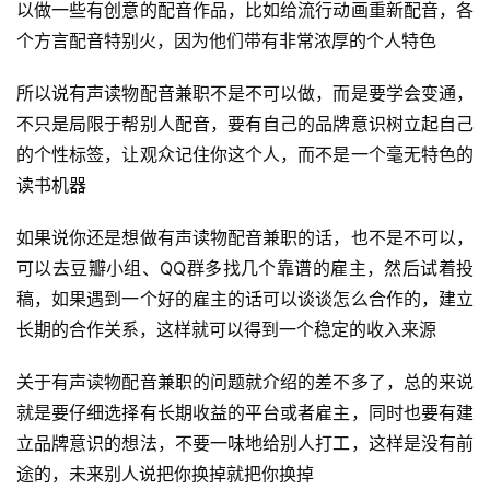
以做一些有创意的配音作品，比如给流行动画重新配音，各
个方言配音特别火，因为他们带有非常浓厚的个人特色
所以说有声读物配音兼职不是不可以做，而是要学会变通，
不只是局限于帮别人配音，要有自己的品牌意识树立起自己
的个性标签，让观众记住你这个人，而不是一个毫无特色的
首
页
读书机器
如果说你还是想做有声读物配音兼职的话，也不是不可以，
行
可以去豆瓣小组、QQ群多找几个靠谱的雇主，然后试着投
业
快
稿，如果遇到一个好的雇主的话可以谈谈怎么合作的，建立
讯
长期的合作关系，这样就可以得到一个稳定的收入来源
关于有声读物配音兼职的问题就介绍的差不多了，总的来说
开
眼
就是要仔细选择有长期收益的平台或者雇主，同时也要有建
案
立品牌意识的想法，不要一味地给别人打工，这样是没有前
例
途的，未来别人说把你换掉就把你换掉