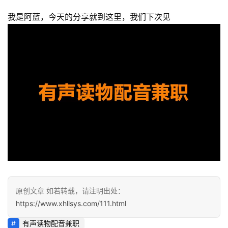
避
我是阿蓝，今天的分享就到这里，我们下次见
坑
指
南
登录
注册
运
营
百
科
创
业
资
源
原创文章 如若转载，请注明出处：
https://www.xhllsys.com/111.html
会
有声读物配音兼职