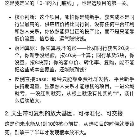
这是我定义的「0-1的入门底线」，也是选项目的第一关。
核心判断：这个项目，哪怕你是纯新手、获客成本是同
行里最高的、供应链价格比同行贵、没有任何平台红利
和熟人关系，你依然能算出正的投产比，而不是只能靠
低价流量、信息差、运气赚快钱。
落地算账：你先算最坏的账——比如同行获客20块一
个，你新手没经验，按40块一个算；同行拿货5块，你
没量，按8块算；你的客单价、转化率、复购，能不能
把这些成本全覆盖，还能赚到钱？
反例直接pass：那种只能靠免费社群发帖、平台新手
扶持期流量、独家熟人关系才能赚钱的项目，一进公域
就亏，一没红利就死，从根上就没有扎实的“1”，谈什
么后续放大。
2. 天生带可复制的放大基因，可标准化、可交接
这是你未来能从1到10的核心前提，从选项目的时候就要锁
死，别等干了半年才发现根本放不大。