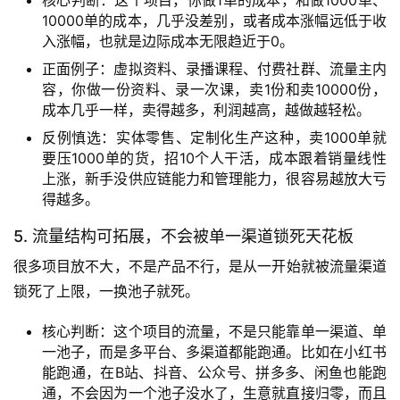
核心判断：这个项目，你做1单的成本，和做1000单、
10000单的成本，几乎没差别，或者成本涨幅远低于收
入涨幅，也就是边际成本无限趋近于0。
正面例子：虚拟资料、录播课程、付费社群、流量主内
容，你做一份资料、录一次课，卖1份和卖10000份，
成本几乎一样，卖得越多，利润越高，越做越轻松。
反例慎选：实体零售、定制化生产这种，卖1000单就
要压1000单的货，招10个人干活，成本跟着销量线性
上涨，新手没供应链能力和管理能力，很容易越放大亏
首
得越多。
页
5. 流量结构可拓展，不会被单一渠道锁死天花板
很多项目放不大，不是产品不行，是从一开始就被流量渠道
行
业
锁死了上限，一换池子就死。
快
讯
核心判断：这个项目的流量，不是只能靠单一渠道、单
一池子，而是多平台、多渠道都能跑通。比如在小红书
能跑通，在B站、抖音、公众号、拼多多、闲鱼也能跑
开
通，不会因为一个池子没水了，生意就直接归零，而且