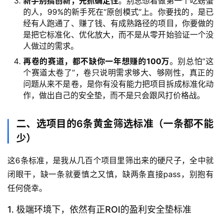
新手别搞创新，先抓确定性
。别总想着做第一个吃螃蟹
的人，99%的新手死在“原创模式”上。你要找的，是已
经有人跑通了、赚了钱、有成熟路径的项目，你要做的
是把它标准化、优化放大，而不是从零开始验证一个没
人做过的需求。
再卷的赛道，都不缺你一年想赚的100万
。别总怕“这
个赛道太卷了”，卷只说明需求够大、够刚性，真正的
问题从来不是卷，是你有没有能力把项目拆成标准化动
作，做出自己的安全垫，而不是只会跟风打价格战。
二、选项目的6条黄金筛选标准（一条都不能
少）
这6条标准，是我从几百个项目里筛出来的硬尺子，全中就
闭眼干，缺一条就要慎之又慎，缺两条直接pass，别抱有
任何侥幸。
1. 极端环境下，依然有正ROI的盈利安全垫标准