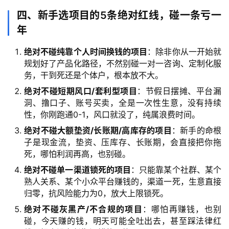
四、新手选项目的5条绝对红线，碰一条亏一
年
绝对不碰纯靠个人时间换钱的项目
：除非你从一开始就
规划好了产品化路径，不然别碰一对一咨询、定制化服
务，干到死还是个体户，根本放不大。
绝对不碰短期风口/套利型项目
：节假日摆摊、平台漏
洞、撸口子、账号买卖，全是一次性生意，没有持续
性，你刚跑通0-1，风口就没了，纯属浪费时间。
绝对不碰大额垫资/长账期/高库存的项目
：新手的命根
子是现金流，垫资、压库存、长账期，会直接把你拖
死，哪怕利润再高，也别碰。
绝对不碰单一渠道锁死的项目
：只能靠某个社群、某个
熟人关系、某个小众平台赚钱的，渠道一死，生意直接
归零，抗风险能力为0，放大上限锁死。
绝对不碰灰黑产/不合规的项目
：哪怕再赚钱，也别
碰，今天赚的钱，明天可能全吐出去，甚至踩法律红