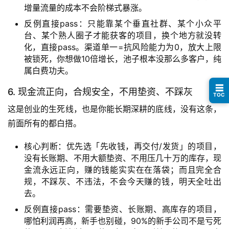
眼
增量流量的成本不会阶梯式暴涨。
案
反例直接pass：只能靠某个垂直社群、某个小众平
例
台、某个熟人圈子才能获客的项目，换个地方就没转
化，直接pass。渠道单一=抗风险能力为0，放大上限
避
被锁死，你想做10倍增长，池子根本没那么多客户，纯
坑
属白费功夫。
指
☰
南
6. 现金流正向，合规安全，不用垫资、不踩灰
TOC
登录
注册
这是创业的生死线，也是你能长期深耕的底线，没有这条，
运
前面所有的都白搭。
营
百
核心判断：优先选「先收钱，再交付/发货」的项目，
科
没有长账期、不用大额垫资、不用压几十万的库存，现
金流永远正向，赚的钱能实实在在落袋；而且完全合
规，不踩灰、不违法，不会今天赚的钱，明天全吐出
创
去。
业
资
反例直接pass：需要垫资、长账期、高库存的项目，
源
哪怕利润再高，新手也别碰，90%的新手公司不是亏死