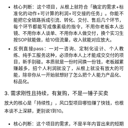
核心判断：这个项目，从根上就符合「确定的需求+标
准化的动作+可计算的利润+可交接的任务」。你能不
能把它全链路拆成引流、转化、交付、售后几个环节，
每个环节都能写成像素级的指令，不用你老板本人出
镜、不用你本人谈单、不用你本人做交付，换个实习生
按SOP就能做，给10倍流量，收入就能对应放大。
反例直接pass：一对一咨询、定制化设计、个人教
练、纯手工服务这种，必须你本人上才能成交交付的项
目，新手别碰。本质就是一份时间换一份钱，老板越累
赚越多，招个人利润就没了，从根上就没有放大的可
能，除非你从一开始就想好了怎么把个人能力产品化、
标品化。
3. 需求刚性且持续，有复购，不是一锤子买卖
放大的核心是「持续性」，风口型项目哪怕赚了快钱，也根
本谈不上深耕，更别说1到10。
核心判断：这个项目的需求，不是半年内冒出来的短期