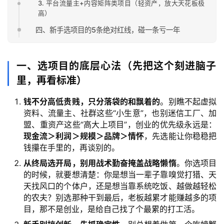
3. 平台流量主+内容矩阵类项目（轻资产，放大天花板极
高）
四、新手选项目的5条绝对红线，碰一条亏一年
一、选项目的底层心法（先把这个刻进脑子
里，再看标准）
钱不分高低贵贱，只分落袋的和飘着的
。别瞧不起虚拟
资料、流量主、社群这些“小生意”，也别迷信工厂、加
盟、重资产这些“高大上项目”，创业的优先级永远是：
现金流＞利润＞规模＞品牌＞情怀
，先选能让你稳稳把
钱攥在手里的，再谈别的。
从终局选开局，别用战术勤奋掩盖战略懒惰
。你选项目
的时候，就要想清楚：你是想当一辈子靠嗅觉打猎、天
天找风口的个体户，还是想当靠系统吃饭、越做越轻松
的农夫？别选那种干到最后，老板越累才能赚越多的项
目，那不是创业，是给自己找了个最累的打工活。