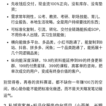
先收钱后交付，现金流100%正向，没有库存、没有垫
资；
需求常年刚性，公考、教资、考研、职场技能、育儿、
行业报告、本地生活攻略，全是用户持续要找的东西；
可标准化复制，引流、转化、交付全链路能拆成SOP，
不用你本人出镜，实习生就能做；
横向能做多平台、多品类，小红书跑通了，能复制到B
站、抖音、拼多多、闲鱼；一个品类跑通了，能拓展十
几个同逻辑品类；
纵向能深度深耕，19.9的资料能延伸到99的终身更新
群、199的付费星球、399的课程、高客单的咨询，把
单次成交的用户，变成有终身价值的客户。
别觉得卷，再卷的资料赛道，都不缺你一年赚100万的空
间，核心是你能不能把标准化做透，而不是天天瞎发笔记碰
运气。
2. 私域高客单+标品化服务中台项目（小而美，长期