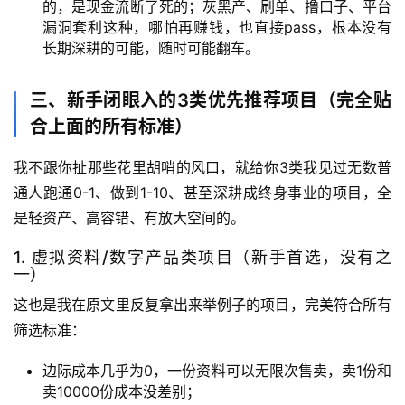
的，是现金流断了死的；灰黑产、刷单、撸口子、平台
漏洞套利这种，哪怕再赚钱，也直接pass，根本没有
长期深耕的可能，随时可能翻车。
会
员
三、新手闭眼入的3类优先推荐项目（完全贴
专
区
合上面的所有标准）
我不跟你扯那些花里胡哨的风口，就给你3类我见过无数普
通人跑通0-1、做到1-10、甚至深耕成终身事业的项目，全
是轻资产、高容错、有放大空间的。
1. 虚拟资料/数字产品类项目（新手首选，没有之
一）
这也是我在原文里反复拿出来举例子的项目，完美符合所有
筛选标准：
边际成本几乎为0，一份资料可以无限次售卖，卖1份和
卖10000份成本没差别；