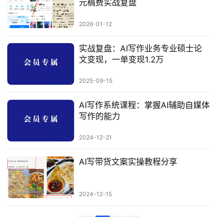
元稿费实战复盘
科
2026-01-12
创
业
实战复盘：AI写作业务专业硕士论
资
文变现，一单变现1.2万
源
2025-09-15
AI写作系统课程：掌握AI辅助自媒体
会
写作的能力
员
专
2024-12-21
区
AI写带货文案实操教程分享
2024-12-15