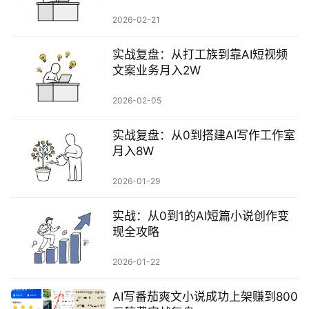
行
2026-02-21
业
快
实战复盘：从打工族到靠AI短视频
讯
文案业务月入2W
开
2026-02-05
眼
案
实战复盘：从0到搭建AI写作工作室
例
月入8W
避
2026-01-29
坑
指
实战：从0到1的AI短篇小说创作变
南
现全攻略
登录
注册
2026-01-22
运
营
AI写番茄爽文小说成功上架赚到800
百