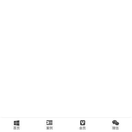
南
运
营
百
科
创
业
资
源
会
员
专
区
首页
案例
会员
微信