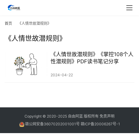
首
页
首页
《人情世故潜规则》
《人情世故潜规则》
行
业
快
《人情世故潜规则》《掌控108个人
讯
性潜规则》PDF读书笔记分享
2024-04-22
开
眼
案
例
避
Copyright © 2020-2025
自由阿蓝
版权所有
免责声明
坑
赣公网安备36070202001001号
赣ICP备20006267号-1
指