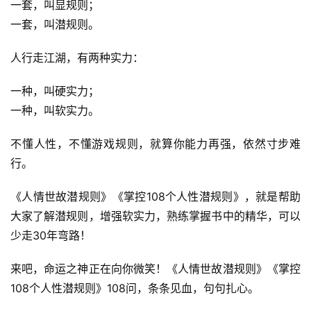
页
一套，叫显规则；
一套，叫潜规则。
行
业
人行走江湖，有两种实力：
快
讯
一种，叫硬实力；
一种，叫软实力。
开
眼
不懂人性，不懂游戏规则，就算你能力再强，依然寸步难
案
行。
例
《人情世故潜规则》《掌控108个人性潜规则》，就是帮助
避
大家了解潜规则，增强软实力，熟练掌握书中的精华，可以
坑
少走30年弯路！
指
南
来吧，命运之神正在向你微笑！《人情世故潜规则》《掌控
登录
注册
108个人性潜规则》108问，条条见血，句句扎心。
运