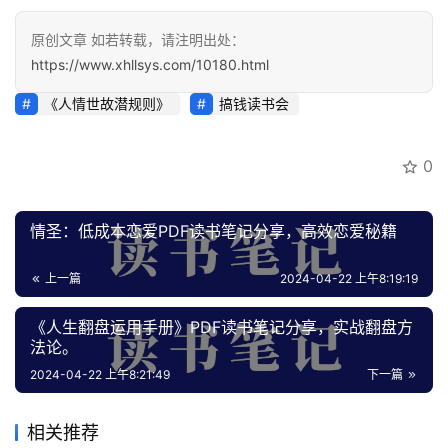
营
百
原创文章 如若转载，请注明出处：
科
https://www.xhllsys.com/10180.html
《人情世故潜规则》
搞钱读书会
创
业
资
0
源
情圣：低成本恋爱PDF读书笔记分享，高效恋爱秘籍
会
上一篇
2024-04-22 上午8:19:19
员
专
《人生翻盘运用手册》PDF读书笔记分享，实战翻盘方
区
法论。
2024-04-22 上午8:21:49
下一篇
相关推荐