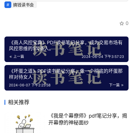
搞钱读书会
员
专
区
0
《商人风控宝典》PDF读书笔记分享，成为交易市场有
风控思维的5%商人。
上一篇
2024-06-04 下午3:57:23
《坏蛋之道》PDF读书笔记分享，像一个彻底的坏蛋那
样对待女人
2024-06-07 下午2:25:58
下一篇
相关推荐
《我是个幕僚师》pdf笔记分享，揭
开幕僚的神秘面纱