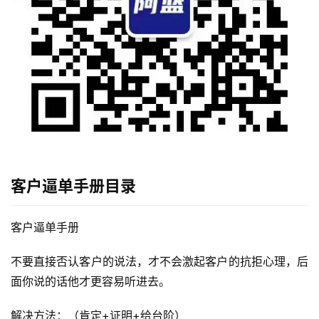
首
页
行
客户逼单手册
目录
业
快
讯
客户逼单手册
开
不要直接否认客户的说法，才不会激起客户的抗拒心理，后
眼
面你说的话他才更容易听进去。
案
例
解决方法：（肯定+证明+给台阶）