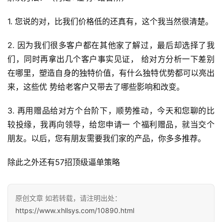
避
1. 您说的对，比我们价格低的还真有，这个我当然很清楚。
坑
指
2. 因为我们很多客户都在其他家了解过，最后却选择了我
南
们，同时再拿出几个客户事实见证， 给对方分析一下差别
登录
注册
在哪里，塑造自身的独特价值，有什么独特优势都可以亮出
运
来，这些优 势给老客户又带去了哪些影响和改变。
营
百
3. 再用赠品给对方个台阶下，顺势推动，今天和您聊的比
科
较投缘，我再向领导，给您申请一 个福利赠品，就当交个
朋友。以后，您有朋友需要我们家的产品，你多多推荐。
创
业
除此之外还有57招顶级逼单策略
资
源
原创文章 如若转载，请注明出处：
https://www.xhllsys.com/10890.html
会