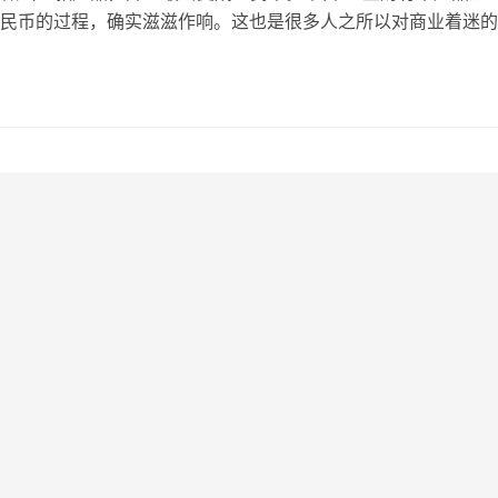
民币的过程，确实滋滋作响。这也是很多人之所以对商业着迷的
仅是赚钱的问题。如果你去过广州沙河服装批发市场，你能在马
小货车在地面滚动的声音，特别好听。这是我听到过最好听的声
愈一切敏感脆弱和沮丧，推荐给你。 今天我们就来聊一聊，到
做出…