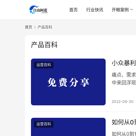
首页
行业快讯
开眼案例
首页
产品百科
产品百科
小众暴利
运营百科
痛点、需求
中来回浮现
能在我们手
路通罗马。
2022-06-30
套路第一条
对我来说是
如何从0
运营百科
如何从0到