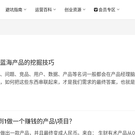
避坑指南
运营百科
创业资源
会员专区
蓝海产品的挖掘技巧
、问题、竞品、用户、数据、产品等名词一般都会在产品经理脑
，如何把这些东西串联起来，才是我们需求的最终答案，也就是
中诞生的产品。 每个人都有自己的问题解题思路，常言道：条
选择一条自己熟悉的道路会让自己的工作事半功倍。 道路千万
！下面尝试把我的套路走一遍，有可能对你们来说是弯路，但目
最习惯…
到1做一个赚钱的产品\项目？
1做出一款产品，并且最终变成人民币。来自： 生财有术产品从0