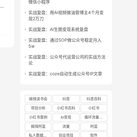
微信小程序
原
实战复盘：用AI视频做油管博主4个月变
路
现2万刀
底如
实战复盘：AI生图变现系统复盘
实战复盘：通过SOP做公众号稳定月入
5w
实战复盘：公众号代运营公司的实战方法
论
实战复盘：coze自动生成公众号IP文章
搞钱读书会
抖音
抖音百科
项目分析
小红书百科
小红书
小红书案例
AI变现
循环流量实验室
搞钱阿蓝
流量
阿蓝
私人数据库项目
创业项目
软件