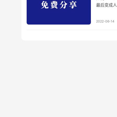
最后变成人
因，还不仅
上听到一种
2022-06-14
音，能够治
何从0到1