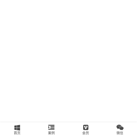
南
运
营
百
科
创
业
资
源
会
员
专
区
首页
案例
会员
微信