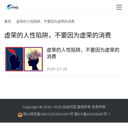
首
页
首页
虚荣的人性陷阱，不要因为虚荣的消费
虚荣的人性陷阱，不要因为虚荣的消费
行
业
快
虚荣的人性陷阱，不要因为虚荣的
讯
消费
2020-07-29
开
眼
案
例
避
Copyright © 2020-2025
自由阿蓝
版权所有
免责声明
坑
赣公网安备36070202001001号
赣ICP备20006267号-1
指