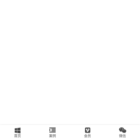
南
运
营
百
科
创
业
资
源
会
员
专
区
首页
案例
会员
微信