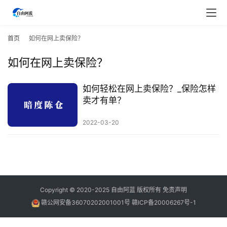
首
页
首页
如何在网上卖保险？
如何在网上卖保险？
行
业
快
如何轻松在网上卖保险？_保险怎样
讯
卖才有单？
2022-03-20
开
眼
案
例
避
Copyright © 2020-2025
自由阿蓝
版权所有
免责声明
坑
赣公网安备36070202001001号
赣ICP备20006267号-1
指