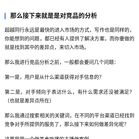
那么接下来就是是对竞品的分析
超越同行永远是最快的进入市场的方式，写作也是同样的，
首
你能想到的问题，都已经有人提供了解决方案，而你要做的
页
就是找到其中的差异点，来切入市场。
行
那么我进行竞品分析之前，一般都会要问几个问题：
业
快
第一是，用户是从什么渠道获得对手信息的？
讯
第二是，对手倾向于表达什么，有什么需求还没被满足？
开
（也就是差异点所在）
眼
案
那么我通过搜索相关的关键词，在不同的平台渠道已经找到
例
竞争对手所提供的服务了，那么接下来如何做差异化呢？
避
这里我用一个做美食吃播的主播做案例。