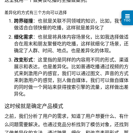
坑
指
差异化的方式有三个方向可以选择
☰
南
跨界碰撞
：也就是关联不同领域的知识，比如，我专门
TOC
登录
注册
做适合白领快餐的吃播，这样就是差异化了
运
细化需求
：也就是将具体内容场景化，比如我选择做适
营
合在周末和朋友聚餐吃的吃播，这样就细化了场景，还
百
确定了人群、时间、地点。也是差异化的体现。
科
改变形式
：这里指的是同样的内容用不同的形式、渠道
展示和表达，也是差异化。比如普通吃播通过视频的方
创
式来刺激用户的感官，我们可以通过图文、声音的方式
业
来刺激用户的感觉，别人做自媒体，我们可以做自媒体
资
的同时做一个网站来获得搜索引擎的流量，这样做出差
源
异化。
这时候就是确定产品模式
之前，我们分析了用户的需求，知道了用户想要什么、有什
会
员
么问题需要解决。也通过竞品分析找到了模仿对象，还找到
专
了做差异化的方法，通过跨界、细化、和改变表现形式，那