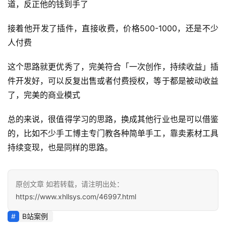
道，反正他的钱到手了
业
快
接着他开发了插件，直接收费，价格500-1000，还是不少
讯
人付费
开
这个思路就更优秀了，完美符合「一次创作，持续收益」插
眼
件开发好，可以反复出售或者付费授权，等于都是被动收益
案
了，完美的商业模式
例
总的来说，很值得学习的思路，换成其他行业也是可以借鉴
避
的，比如不少手工博主专门教各种简单手工，靠卖素材工具
坑
持续变现，也是同样的思路。
指
南
原创文章 如若转载，请注明出处：
运
https://www.xhllsys.com/46997.html
营
百
B站案例
科