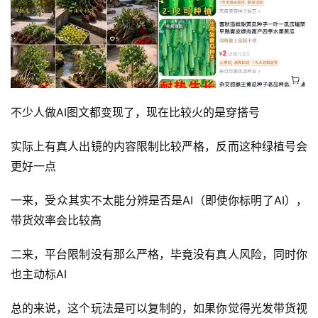
不少人做AI图文都变现了，现在比较火的是穿搭号
实际上有真人出镜的内容限制比较严格，反而这种绿植号会
更好一点
首
一来，受众其实不太能分辨是否是AI（即使你标明了AI），
页
带货效率会比较高
行
二来，平台限制没有那么严格，毕竟没有真人风险，同时你
业
也主动标AI
快
讯
总的来说，这个玩法是可以复制的，如果你觉得光发带货视