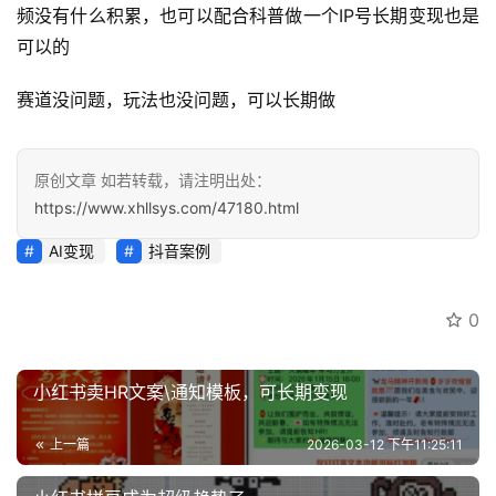
频没有什么积累，也可以配合科普做一个IP号长期变现也是
开
可以的
眼
案
赛道没问题，玩法也没问题，可以长期做
例
避
原创文章 如若转载，请注明出处：
坑
https://www.xhllsys.com/47180.html
指
南
AI变现
抖音案例
登录
注册
运
0
营
百
科
小红书卖HR文案\通知模板，可长期变现
创
上一篇
2026-03-12 下午11:25:11
业