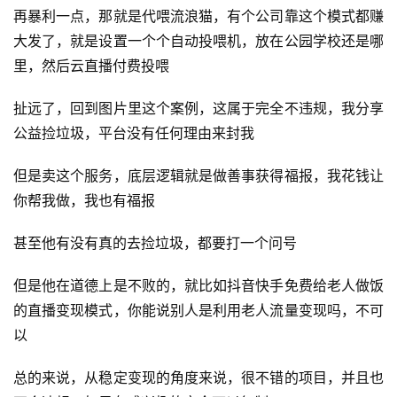
再暴利一点，那就是代喂流浪猫，有个公司靠这个模式都赚
页
大发了，就是设置一个个自动投喂机，放在公园学校还是哪
里，然后云直播付费投喂
行
业
扯远了，回到图片里这个案例，这属于完全不违规，我分享
快
讯
公益捡垃圾，平台没有任何理由来封我
但是卖这个服务，底层逻辑就是做善事获得福报，我花钱让
开
眼
你帮我做，我也有福报
案
例
甚至他有没有真的去捡垃圾，都要打一个问号
但是他在道德上是不败的，就比如抖音快手免费给老人做饭
避
的直播变现模式，你能说别人是利用老人流量变现吗，不可
坑
指
以
南
登录
注册
总的来说，从稳定变现的角度来说，很不错的项目，并且也