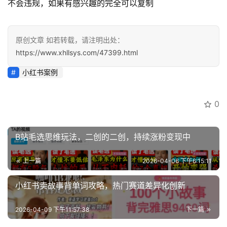
不会违规，如果有感兴趣的完全可以复制
运
营
百
科
原创文章 如若转载，请注明出处：
https://www.xhllsys.com/47399.html
创
小红书案例
业
资
0
源
B站毛选思维玩法，二创的二创，持续涨粉变现中
会
员
上一篇
2026-04-06 下午6:15:11
专
区
小红书卖故事背单词攻略，热门赛道差异化创新
2026-04-09 下午11:57:38
下一篇