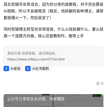
其实剪辑号非常适合，因为你分享的是教程，并不完全算是
AI视频，所以不会被限流（相反，他拆解的各种博主，通常
开
都是爆火一下，然后就凉了）
眼
案
同时剪辑博主转型也非常容易，什么火就拆解什么，要么就
例
换一个选题方向做，核心还是教制作，推荐上手
避
坑
原创文章 如若转载，请注明出处：
指
https://www.xhllsys.com/47134.html
南
登录
注册
AI变现
小红书案例
运
营
0
百
科
公众号分享拼多多好物，持续爆款
创