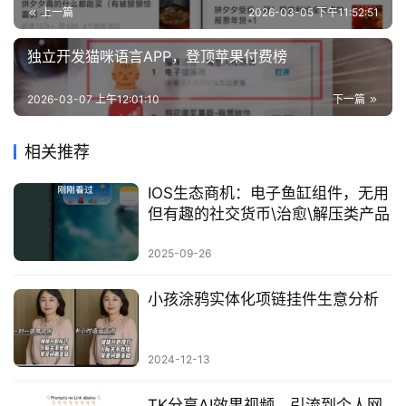
业
上一篇
2026-03-05 下午11:52:51
资
源
独立开发猫咪语言APP，登顶苹果付费榜
2026-03-07 上午12:01:10
下一篇
会
员
相关推荐
专
区
IOS生态商机：电子鱼缸组件，无用
但有趣的社交货币\治愈\解压类产品
2025-09-26
小孩涂鸦实体化项链挂件生意分析
2024-12-13
TK分享AI效果视频，引流到个人网