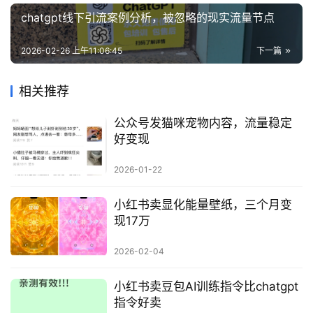
资
chatgpt线下引流案例分析，被忽略的现实流量节点
源
2026-02-26 上午11:06:45
下一篇
会
相关推荐
员
专
公众号发猫咪宠物内容，流量稳定
区
好变现
2026-01-22
小红书卖显化能量壁纸，三个月变
现17万
2026-02-04
小红书卖豆包AI训练指令比chatgpt
指令好卖