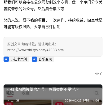
那我们可以直接在公众号复制这个商机，做一个专门分享美
开
容院音乐的公众号，然后卖合集即可
眼
案
总的来说，很不错的项目，一次创作，持续收益，缺点就是
例
可能有版权风险，大家自己评估吧
避
坑
原创文章 如若转载，请注明出处：
指
https://www.xhllsys.com/47033.html
南
小红书案例
音乐变现
运
营
0
百
科
小红书AI图片做房产号，负面案例不要学习
创
上一篇
2026-02-25 下午11:14:06
业