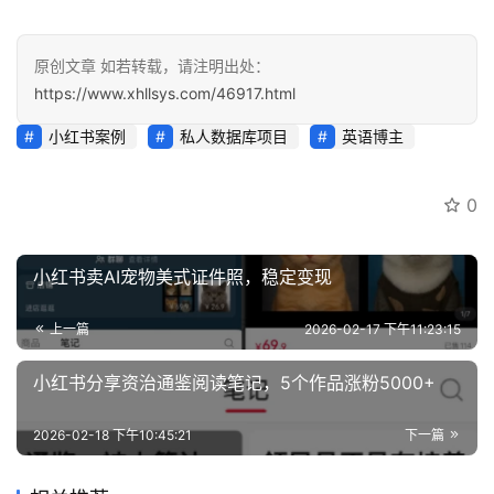
营
百
原创文章 如若转载，请注明出处：
科
https://www.xhllsys.com/46917.html
小红书案例
私人数据库项目
英语博主
创
业
资
0
源
小红书卖AI宠物美式证件照，稳定变现
会
员
上一篇
2026-02-17 下午11:23:15
专
小红书分享资治通鉴阅读笔记，5个作品涨粉5000+
区
2026-02-18 下午10:45:21
下一篇