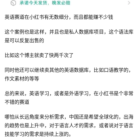
页
英语赛道在小红书有无数细分，而且都能赚不少钱
行
业
这个案例也是这样，并且也是私人数据库项目，这个语法库
快
是可以反复出售的
讯
比如这个博主就卖了快两千次了
开
眼
同时他还可以继续卖其他的英语数据库，比如口语教学的，
案
作文素材的等等
例
总的来说，英语学习，或者是外语学习，在小红书是个非常
避
不错的赛道
坑
指
哪怕从长远角度来分析需求，中国还是希望全球化的，出海
南
的趋势也是上升中，对于语言人才的需求，或者说对于语言
登录
注册
技能学习的需求是持续上涨的。
运