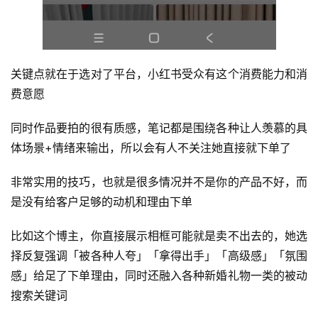
开
眼
案
例
关键点就在于选对了平台，小红书受众有这个消费能力和消
费意愿
避
坑
同时作品要拍的很有质感，笔记都是围绕各种让人羡慕的具
指
体场景+情绪来输出，所以会有人不关注她直接就下单了
南
登录
注册
非常实用的技巧，也就是很多情况并不是你的产品不好，而
运
是没有给客户足够的动机和理由下单
营
百
比如这个博主，你直接展示相框可能就是卖不出去的，她选
科
择反复强调「被各种人夸」「拿得出手」「高级感」「氛围
感」给足了下单理由，同时还融入各种新婚礼物一类的被动
创
业
搜索关键词
资