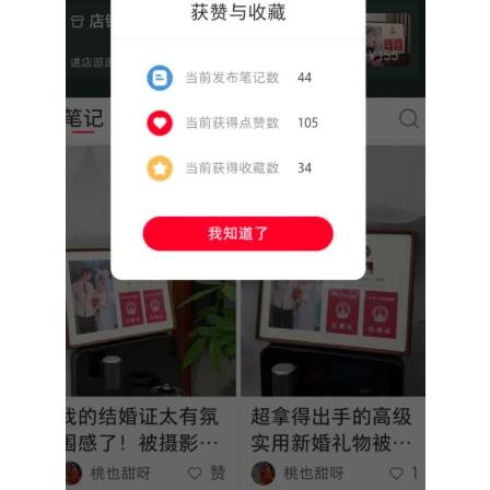
首
页
行
业
快
讯