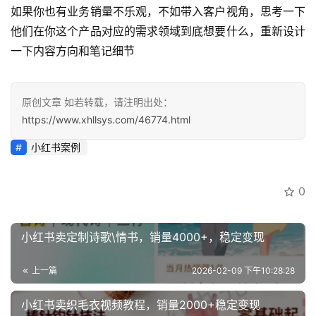
源
如果你也有业务销量不乐观，不如带入客户视角，思考一下
他们在你这个产品对应的需求领域到底想要什么，重新设计
一下内容方向和笔记细节
会
员
专
原创文章 如若转载，请注明出处：
区
https://www.xhllsys.com/46774.html
小红书案例
0
小红书卖定制诗歌\情书，销量4000+，稳定变现
上一篇
2026-02-09 下午10:28:28
小红书卖织毛衣视频教程，销量2000+稳定变现