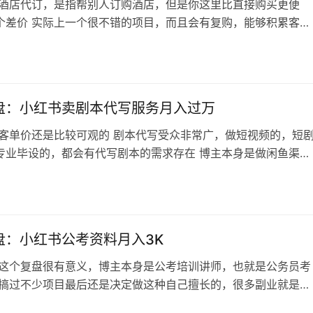
 酒店代订，是指帮别人订购酒店，但是你这里比直接购买更便
个差价 实际上一个很不错的项目，而且会有复购，能够积累客户
键点在于渠道哪里来的，这篇复盘分享了几个渠道，还是不错的，
订感兴趣，或者只是想自己住酒店省钱的都可以看看 内容目录 
渠道保级房/房卡房世界500强的协议价澳门的会员房各大OTA的
房旅行社协议价 （…
盘：小红书卖剧本代写服务月入过万
 客单价还是比较可观的 剧本代写受众非常广，做短视频的，短
专业毕设的，都会有代写剧本的需求存在 博主本身是做闲鱼渠道
流量变化了，而且竞争加剧，客单价下降，所以转战小红书，小
价高 这篇复盘就是讲述如何在小红书从0到1把剧本代写这个业务
非常详细，尤其是小红书运营部分 当然，承接以及成交也写了，
类似项目的人来说非常…
盘：小红书公考资料月入3K
 这个复盘很有意义，博主本身是公考培训讲师，也就是公务员考
他搞过不少项目最后还是决定做这种自己擅长的，很多副业就是这
业延伸出来，顺手做的（比如分享的卖行业朋友圈文案的案例）