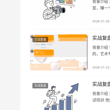
背景介绍
宜，赚一
资产 关
对酒店代
2026-01-29
订有哪些
包房房券
实战复
实战复盘
背景介绍
的，艺术
的，然后
红书客单
2026-01-23
跑通的，
对于想做
实战复
实战复盘
背景介绍
试培训 
样，从主