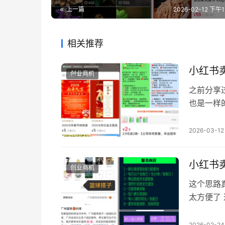
上一篇
2026-02-12 下午11
相关推荐
小红书
创业商机
之前分享
也是一样
常会需要
直接复制
2026-03-12
员年卡服
有大量同
小红书
创业商机
这个思路
太方便了
服务，也
组局就可
2026-02-24