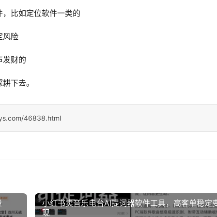
件，比如定位软件一类的
定风险
声发财的
深耕下去。
sys.com/46838.html
量
小红书卖音乐电台AI提词器软件工具，高客单稳定
现