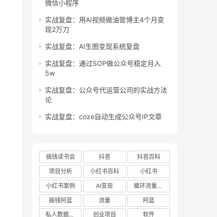
微信小程序
实战复盘：用AI视频做油管博主4个月变
现2万刀
实战复盘：AI生图变现系统复盘
实战复盘：通过SOP做公众号稳定月入
5w
实战复盘：公众号代运营公司的实战方法
论
实战复盘：coze自动生成公众号IP文章
搞钱读书会
抖音
抖音百科
项目分析
小红书百科
小红书
小红书案例
AI变现
循环流量实验室
搞钱阿蓝
流量
阿蓝
私人数据库项目
创业项目
软件