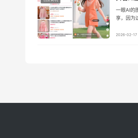
一眼AI
享，因为
被动变现
来，最起
2026-02-17
续迭代测
赛道理解