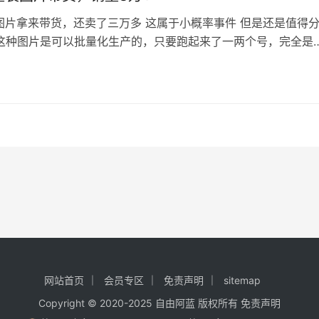
的图片拿来带货，还卖了三万多 这属于小概率事件 但是还是值得
这种图片是可以批量化生产的，只要跑起来了一两个号，完全是
的生意 很不错的模式 同时在这个过程中并不是什么都没有沉淀
码一套内容生产流程沉淀下来了 而且不可能闷头就发，还需要持
试内容（比如场景带入，视频模式测试等等），最终对童装这个
越来越深，越做越好 …
网站首页
会员专区
免责声明
sitemap
Copyright © 2020-2025
自由阿蓝
版权所有
免责声明