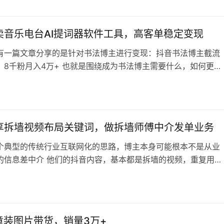
趣变现的思路很值得学习，基本上具备社交属性的兴趣爱好都可
卖音乐电台AI提词器软件工具，高客单稳定变现
有一篇文章分享的是针对书法博主进行变现：抖音书法博主截流
，8千粉月入4万+ 也就是围绕成为书法博主需要什么，如何更快
个人群的各种需求进行变现，简单来说就是卖铲子给淘金者 这个
如此，只不过对象换成想做情感电台主播的人了 这个价格还能卖
多，如果不是刷的，说明不少人想做电台主播赚钱，而且提示词
实是痛点刚需 类似的还有…
享拆墙视频布局关键词，做拆墙师傅中介发单业务
个典型的传统行业互联网化的思路，博主本身可能根本不是从业
的信息差中介 他们的抖音内容，基本都是拆墙的视频，重复用，
成本非常低，一个拆墙视频可以混剪几十个出来用（直接去快手
平台采集一批就够用了） 所有的视频标题都是关键词+地点，这
要找拆墙的搜索就能看到他，吃到大量搜索流量 然后他就发单给
，而师傅通常是不懂抖音的（…
童装图片带货，销量3万+