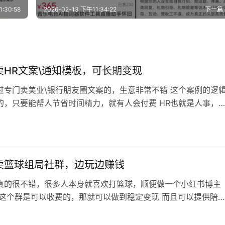
:30:58
2026-02-13 下午11:34:22
下一篇
卖HR文案\通知模板，可长期变现
过专门卖美业\银行朋友圈文案的，生意非常不错 这个案例的逻
的，只要能帮人节省时间精力，就有人会付费 HR也就是人事，
发各种通知，这其实很烦的，想文案很难想，这里有现成的可以
修改发布，价格也很便宜，那就直接买了 这个博主还提供文案会
务，买的人也不少 像这种变现思路，就很适合自己本身工作职业
行的，这时候把重复的…
卖篮球组局社群，边玩边赚钱
真的很不错，很多人本身就喜欢打篮球，顺便做一个小红书博主
 这个群是可以收费的，那就可以做到稳定变现 而且可以提供陪
就是右边截图里写的（当然，你也可以不搞这么复杂） 简单收费
以赚不少，而且是顺带的，自己就打球 总的来说这种通过收费组