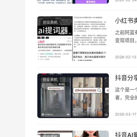
局，把兴
以这样玩
小红书
创业商机
之前阿蓝
变现项目
更好，这
案例也是
2026-02-13
出去那么
和话术确
抖音分
创业商机
这个是一
者，完全
内容制作
或者其他
2026-03-17
样有人需
当地师傅
抖音AI
创业商机