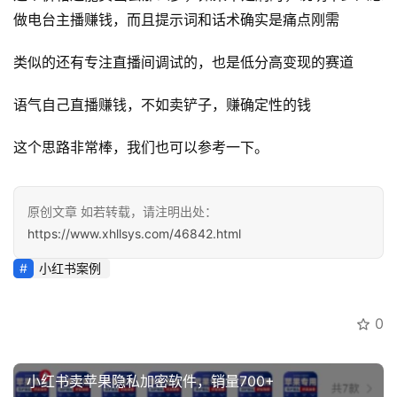
讯
做电台主播赚钱，而且提示词和话术确实是痛点刚需
开
类似的还有专注直播间调试的，也是低分高变现的赛道
眼
案
语气自己直播赚钱，不如卖铲子，赚确定性的钱
例
这个思路非常棒，我们也可以参考一下。
避
坑
指
原创文章 如若转载，请注明出处：
南
https://www.xhllsys.com/46842.html
登录
注册
小红书案例
运
营
百
0
科
小红书卖苹果隐私加密软件，销量700+
创