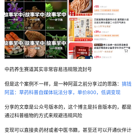
中药养生赛道其实非常容易违规限流封号
但是这个案例不一样，是一种阿蓝之前分享过的思路：
搞钱
阿蓝：草药科普自媒体玩法分享，单价800，低调变现
首
分享的文章是公众号版本的，这个博主是抖音版本的，都是
页
通过科普植物的方式来规避违规风险
行
变现可以直接卖药材或者中医书籍，甚至还可以开通伙伴计