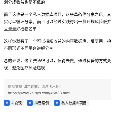
业
划分成收益也是不低的
快
讯
而且这也是一个私人数据库项目，这些草药你分享之后，其
实可以循环分享，而且可以经过实践得出一批违规风险低并
开
且流量好植物名单
眼
案
这样你就有了一个可以持续收益的内容数据库，反复用，换
例
不同形式不同平台讲解分享
避
总的来说，这个赛道很可以，值得去做，通过科普的方式变
坑
现，避免医疗风险违规
指
南
登录
注册
原创文章 如若转载，请注明出处：
运
https://www.xhllsys.com/46833.html
营
AI变现
抖音案例
私人数据库项目
百
科