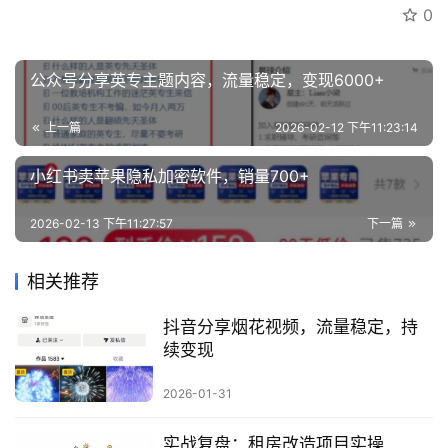
0
创
业
公众号分享英专主题内容，流量稳定，变现6000+
资
源
上一篇
2026-02-12 下午11:23:14
小红书卖苹果隐私加密软件，销量700+
会
员
2026-02-13 下午11:27:57
下一篇
专
区
相关推荐
抖音分享烟花视频，流量稳定，持
续变现
2026-01-31
实战复盘：租房改造项目实操