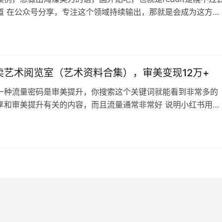
道 在公众号分享，专注这个领域持续输出，那就是会成为这方面
卖课程卖社群都可以稳定变现 不少经营国外平台的博主，其实可
号做一个账号，因为做的人少，竞争就比较低 类似的案例还有专
uTube教程的，推特教程的，ins教程的，课程和社群都卖的不错
还是要…
卖艺术阅览室（艺术资料合集），审美变现12万+
一种流量密码是审美提升，你搜索这个关键词就能看到非常多的
享和审美提升有关的内容，而且流量通常非常好 说明小红书用户
人是有这种需求的，审美代表品味，审美代表阶级，属于真实需
这个前提，截图里的高客单价和销量就很好理解了 这种变现方式
你最好是艺术专业或者创意行业从业者的，那么做这种数据库就
比如这个博主的封面\排版其…