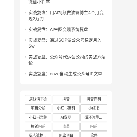
微信小程序
实战复盘：用AI视频做油管博主4个月变
现2万刀
实战复盘：AI生图变现系统复盘
实战复盘：通过SOP做公众号稳定月入
5w
实战复盘：公众号代运营公司的实战方法
论
实战复盘：coze自动生成公众号IP文章
搞钱读书会
抖音
抖音百科
项目分析
小红书百科
小红书
小红书案例
AI变现
循环流量实验室
搞钱阿蓝
流量
阿蓝
私人数据库项目
创业项目
软件