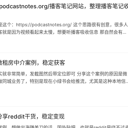
的AI风格 感兴趣…
://podcastnotes.org/播客笔记网站，整理播客笔记
个：https://podcastnotes.org/ 这个思路很有创意，很多人
客就是因为视频看起来太慢，想要听播客吸收信息 那自然会有人
来还是太慢，但是很多高质量信息博主又只发播客（通常是会谈
所以就有了这种把音频变成笔记并且收费的生意 这是一个国外的
内我们完全可以复刻，国内播客也是快速增长中 当然，可能会存
做租房中介案例，稳定获客
实就非常简单，发截图然后带定位即可 分享这个案例的原因是微
做同城业务了，特别是现在小绿书会给推流，尤其是这种本地信
是很多人会忽视这一点，无论是二房东还是做房屋中介的，都不会
公众号来获客 不少人还觉得公众号注册要花钱（闲鱼和百度竞价
有人在收费注册公众号） 自己有同城业务的小伙伴可以把公众号
，也不花什么时间
享reddit干货，稳定变现
案例，想做出海赚美刀的话，国外贴吧，也就是reddit是绕不过