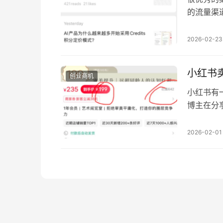
的流量渠
的专家，
以在公众
2026-02-23
注分享Yo
做公众号
小红书
创业商机
小红书有
博主在分
有大量的
求 有了
2026-02-01
门槛在于
很方便 