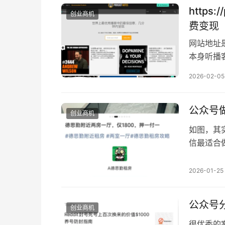
如图，明显
https
创业商机
费变现
网站地址是这
本身听播
觉得听起
2026-02-05
形式），
网站，国
在一定…
公众号
创业商机
如图，其
信最适合
息的 但
想到去做
2026-01-25
现在都还
做起来了
公众号分
创业商机
很优秀的