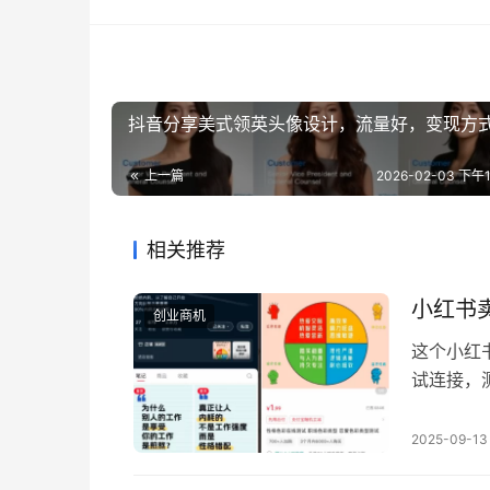
抖音分享美式领英头像设计，流量好，变现方
上一篇
2026-02-03 下午11
相关推荐
小红书
创业商机
这个小红
试连接，
自动发货
种焦虑进
2025-09-13
测试一下