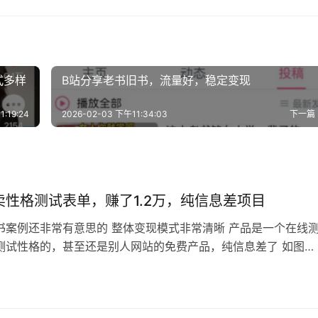
式多样
B站分享老书旧书，流量好，稳定变现
:19:24
2026-02-03 下午11:34:03
下一篇
卖性格测试表单，赚了1.2万，纯信息差项目
书案例还非常有意思的 整体变现模式非常清晰 产品是一个在线
测试性格的，甚至还是别人网站的免费产品，纯信息差了 如图，
，给的链接是才储这个知名测试网站的链接 引流针对职场人的各
行反复刺激，答案统一汇总为性格和职业不匹配，怎么匹配呢，
，可以说变现逻辑非常清晰 而且这内容是AI全自动批量生产的，