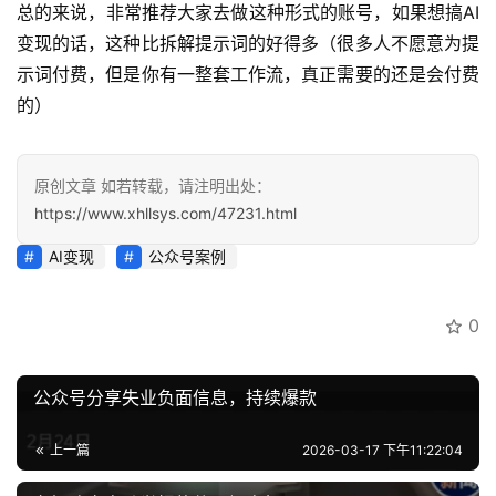
总的来说，非常推荐大家去做这种形式的账号，如果想搞AI
登录
注册
变现的话，这种比拆解提示词的好得多（很多人不愿意为提
运
示词付费，但是你有一整套工作流，真正需要的还是会付费
营
的）
百
科
原创文章 如若转载，请注明出处：
创
https://www.xhllsys.com/47231.html
业
资
AI变现
公众号案例
源
0
会
员
公众号分享失业负面信息，持续爆款
专
区
上一篇
2026-03-17 下午11:22:04