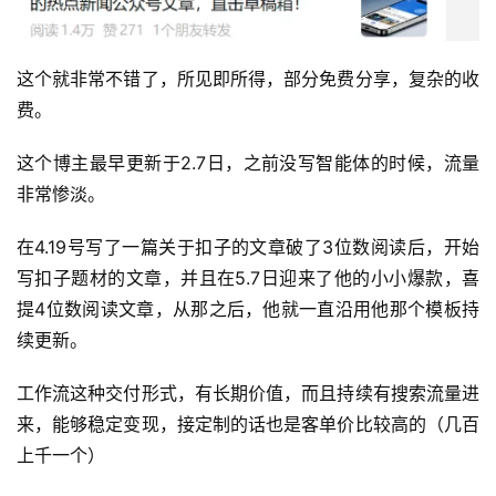
首
页
这个就非常不错了，所见即所得，部分免费分享，复杂的收
费。
行
业
这个博主最早更新于2.7日，之前没写智能体的时候，流量
快
非常惨淡。
讯
在4.19号写了一篇关于扣子的文章破了3位数阅读后，开始
开
写扣子题材的文章，并且在5.7日迎来了他的小小爆款，喜
眼
提4位数阅读文章，从那之后，他就一直沿用他那个模板持
案
续更新。
例
工作流这种交付形式，有长期价值，而且持续有搜索流量进
避
来，能够稳定变现，接定制的话也是客单价比较高的（几百
坑
上千一个）
指
南