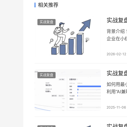
相关推荐
实战复
实战复盘
背景介绍
企业在小
（复盘中
感染以及
2026-02-12
目录 一
转：二、
实战复
实战复盘
如何用最
利用“AI
投放获客
品。 传
2025-11-06
步。在高
内，用最
实战复盘