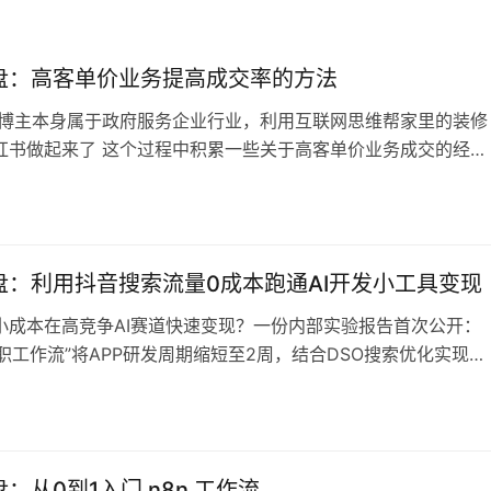
盘：高客单价业务提高成交率的方法
 博主本身属于政府服务企业行业，利用互联网思维帮家里的装修
红书做起来了 这个过程中积累一些关于高客单价业务成交的经验
也包含他装修赛道半年150单的复盘链接） 其中的重点在于情绪
信任前置，看完之后我觉得非常合理并且对大家有参考价值 内容
、高客单成交的本质：1、传统商业的确定性:2、信任危机与真实
构建信任的核心策…
盘：利用抖音搜索流量0成本跑通AI开发小工具变现
小成本在高竞争AI赛道快速变现？一份内部实验报告首次公开：
兼职工作流”将APP研发周期缩短至2周，结合DSO搜索优化实现零
，60天内将AI头像小工具打造成月营收3万+的可持续现金流产
统APP研发周期长、成本高，让无数小型团队和“超级个体”望而却
昂的产研成本和激烈的市场竞争下，普通团队如何在最短时间
轻的投入，在…
：从0到1入门 n8n 工作流