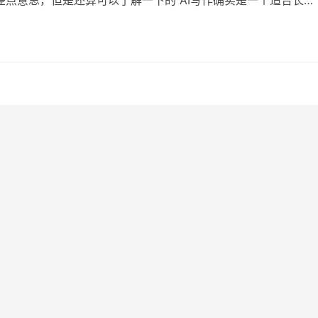
道，需求稳定，复购稳定，客单价也不低 内容目录 2. 写作后端
淘宝练手2.2 初期后端团队搭建2.3 优质后端搭建3. 流量端打爆3.1
一次测试3.2 培训放大第二次测试3.3 工作室搭建3…