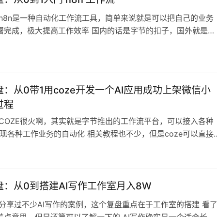
 n8n是一种自动化工作流工具，简单来说就是可以把自己的业务
署完成，极大提高工作效率 国内的话是字节的扣子，国外就是
更灵活更多接口 这是一篇关于n8n的入门教程，科普一下，感兴趣
习 内容目录 1. n8n是什么2. n8n与竞争对手对比3.n8n的使用
1 基础用例一—简单API请求与异步轮询3.2 基础用例-复…
：从0带1用coze开发一个AI应用成功上架微信小
过程
 COZE很火啊，其实就是字节推出的工作流平台，可以接入各种
实现各种工作业务的自动化 相关教程也不少，但是coze可以直接
小程序了，这个很少人知道 所以这篇实战复盘就很有价值了，直
信小程序，那就可以变现了，很多流量可以直接用小程序承接
错，值得看看 内容目录 五、开始搭建海报生成工作流1、添加工
配置输入输出3…
盘：从0到搭建AI写作工作室月入8W
 分享过不少AI写作的案例，这个复盘重点在于工作室的搭建 看
差点意思，但是还算可以了解一下的 AI写作确实是一个适合长期