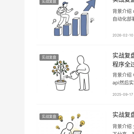
实战复盘
背景介绍
自动化部
n8n，
可以自行学
2026-02-10
例介绍3.
实战复盘
实战复盘
程序全
背景介绍
api然后
上线微信
2025-09-17
接上架微
恩，很不
作流2、
实战复
实战复盘
背景介绍
下分享，