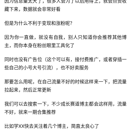
因为信息量太大了，很多人会为了以后用得上，就会点赞收
藏下来，数据就会非常好看
首
页
但是为什么不利于变现和涨粉呢？
行
因为你一直做，就没有自我，别人只知道你会推荐其他博
业
主，而你本身在粉丝眼里工具化了
快
讯
同时也没有广告位（这个可以有，接付费推广，或者穿插一
些自己的小号大号引流），也不好卖服务
开
眼
那要怎么用呢，在自己流量不好的时候这样来一下，把流量
案
拉起来，然后正常更新
例
我们可以去搜索一下，不少成长赛道博主都会这样用，流量
避
不好，就来一期合集推荐
坑
指
比如学XX快去关注着几个博主，简直太良心了