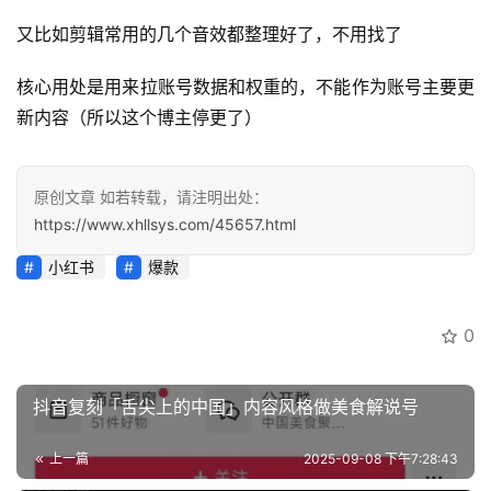
南
登录
注册
又比如剪辑常用的几个音效都整理好了，不用找了
运
核心用处是用来拉账号数据和权重的，不能作为账号主要更
营
百
新内容（所以这个博主停更了）
科
原创文章 如若转载，请注明出处：
创
https://www.xhllsys.com/45657.html
业
资
小红书
爆款
源
0
会
员
抖音复刻「舌尖上的中国」内容风格做美食解说号
专
区
上一篇
2025-09-08 下午7:28:43