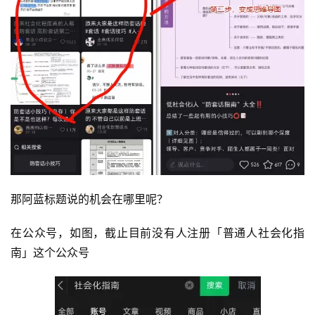
首
页
行
业
快
讯
开
那阿蓝标题说的机会在哪里呢？
眼
案
在公众号，如图，截止目前没有人注册「普通人社会化指
例
南」这个公众号
避
坑
指