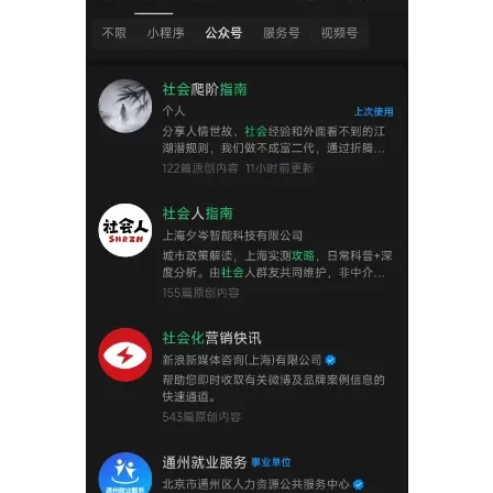
南
登录
注册
运
营
百
科
创
业
资
源
会
员
专
区