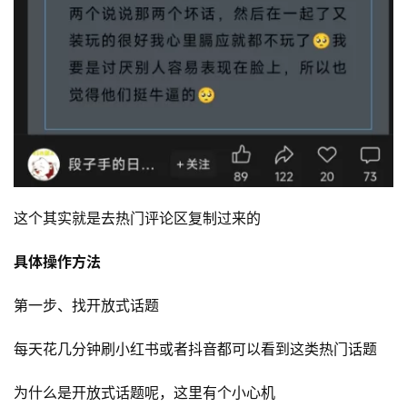
首
页
行
业
快
讯
这个其实就是去热门评论区复制过来的
开
具体操作方法
眼
案
第一步、找开放式话题
例
每天花几分钟刷小红书或者抖音都可以看到这类热门话题
避
坑
为什么是开放式话题呢，这里有个小心机
指