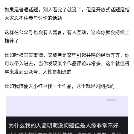
南
如果是普通话题，别人看完了就没了，但是开放式话题是指
登录
注册
大家忍不住参与讨论的话题
运
营
这样在公众号也会有人留言，有人互动，这样你就会持续上
百
推荐了
科
比如吐槽某某事情，又或者是某些引起共鸣的经历等等，你
创
可以带入进去，当你发现某个作品评论非常多，这个就值得
业
拿来发到公众号，人性是相通的
资
源
比如我随便去小红书找一个作品，这个就是刚刚找的
会
员
专
区