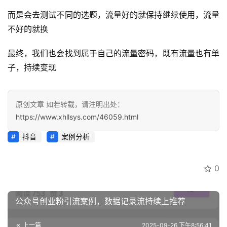
资
而是会去测试不同的选题，流量好的就保持继续使用，流量
源
不好的就换
最终，我们也会找到属于自己的流量密码，既有流量也有单
会
子，持续变现
员
专
区
原创文章 如若转载，请注明出处：
https://www.xhllsys.com/46059.html
抖音
案例分析
0
公众号创业粉引流案例，数据记录流持续上推荐
上一篇
2025-09-26 下午8:56:41