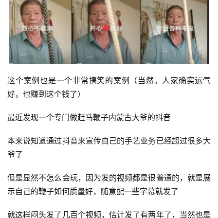
这个案例也是一个非常搞笑的案例（当然，人家确实运气
好，也赚到这个钱了）
最近发现一个专门做赶马鞭子内蒙古大爷的抖音
首
本来说知道通过抖音来宣传自己的手艺业务已经超过很多大
页
爷了
行
但是显然不怎么会玩，因为发的视频都是很普通的，就是展
业
示自己的鞭子如何质量好，随意配一些字幕就发了
快
讯
就这样闷头发了几百个视频，估计发了有两年了，当然也是