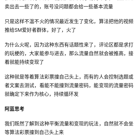
卖出去一些了的，账号没问题都会给一些基本流量
开
眼
只是这样不温不火的情况最近发生了变化，算法把他的视频
案
推给SM爱好者群体，好了，火了
例
为什么火呢，因为这种东西有话题性来了，评论区都是求打
避
的玩梗的，大家能参与进去，那么流量自然就会被推高，接
坑
着就能持续变现了
指
南
这种就是等着算法彩票撞自己头上，而有的人会控制选题或
登录
注册
者文案去测试，看能不能撞到流量密码，能变现的流量密码
运
就确定下来作为核心，持续循环发
营
百
阿蓝思考
科
我们既然了解到这种平衡流量和变现的玩法，自然就不会坐
创
等算法彩票撞到自己头上来
业