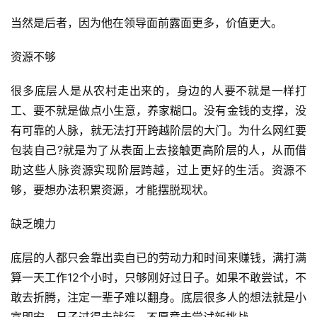
当然是后者，因为他在领导面前露面更多，价值更大。
资源不够
首
很多底层人是从农村走出来的，身边的人要不就是一样打
页
工、要不就是做点小生意，养家糊口。没有金钱的支撑，没
有可靠的人脉，就无法打开跨越阶层的大门。为什么网红要
行
包装自己?就是为了从表面上去接触更高阶层的人，从而借
业
助这些人脉资源实现阶层跨越，过上更好的生活。资源不
快
够，要想办法积累资源，才能摆脱现状。
讯
缺乏魄力
开
眼
底层的人都只会靠出卖自已的劳动力和时间来赚钱，满打满
案
算一天工作12个小时，只够刚好过日子。如果不敢尝试，不
例
敢去折腾，注定一辈子难以翻身。底层很多人的想法就是小