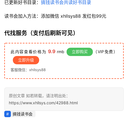
已更新好书目录：
搞钱读书会共读好书目录
专
区
读书会加入方法：添加微信 xhllsys88 发红包99元
代找服务（支付后刷新可见）
9.9
此内容查看价格为
rmb
立即购买
（VIP免费）
立即升级
客服微信：xhllsys88
原创文章 如若转载，请注明出处：
https://www.xhllsys.com/42988.html
搞钱读书会