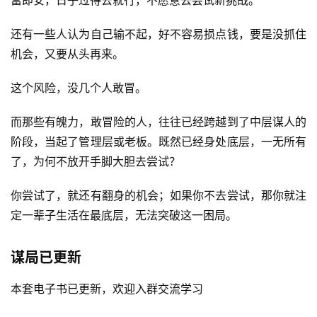
富即安，日子过得去就行，不愿意去尝试新挑战。
避
坑
还有一些人认为自己输不起，好不容易损点钱，要是没抓住
指
机会，又要从头再来。
南
登录
注册
这个风险，没几个人敢冒。
运
营
而那些有魄力，敢冒险的人，往往已经跨越到了中层谋人的
百
阶段，当起了管理层或老板。既然已经身处底层，一无所有
科
了，为何不放开手脚大胆去尝试？
创
你尝试了，就还有翻身的机会；如果你不去尝试，那你就注
业
定一辈子生活在最底层，无法突破这一困局。
资
源
谋局已更新
本套电子书已更新，欢迎入群交流学习
会
员