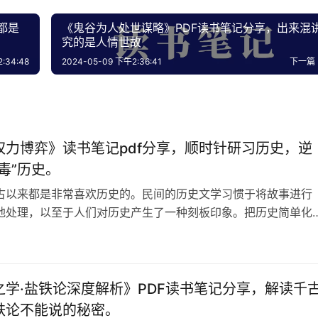
都是
​《鬼谷为人处世谋略》PDF读书笔记分享，出来混
究的是人情世故
:34:48
2024-05-09 下午2:36:41
下一篇
权力博弈》读书笔记pdf分享，顺时针研习历史，逆
毒”历史。
古以来都是非常喜欢历史的。民间的历史文学习惯于将故事进行
地处理，以至于人们对历史产生了一种刻板印象。把历史简单化
就是有不少人认为，古代的帝王将相都是丑恶的：他们绞尽脑汁
，百姓不堪忍受之时，怒吼一声，揭竿而起。长大以后，我们才
史远没有那么简单。“帝王将相”也好，“平民百姓”也罢，剥掉身份
都只是些为功名利禄奔波的人…
之学·盐铁论深度解析》PDF读书笔记分享，解读千
铁论不能说的秘密。