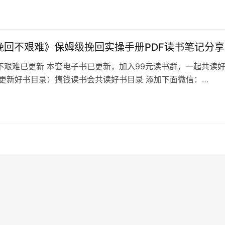
读书会群友招募中 《千机变术》目录 在中国传统的政治文化中
4
个不可或缺的内容。我们反思传统的政治文化，就不能不接触权
权术。 千机变术，要义其实就是一个字——变，但不是瞎变、胡
变，而要…
挽回不艰难》保姆级挽回实操手册PDF读书笔记分享
不艰难已更新 本套电子书已更新，加入99元读书群，一起共读
已更新好书目录：搞钱读书会共读好书目录 添加下面微信：
ys88 备注想看的书名，不备注不通过 这样挽回不艰难目录 分手，总
撕裂般的心痛和难过，尤其是想挽回他的时候。 你殷勤热情，
答不理；你想重新和他取得联系，他却已经把你拉黑；你付出了
是…