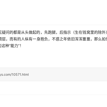
无疑问的都是从头做起的，先跑腿，后指示（生在钱窝里的除外
的顶层，而有的人纵有一身抱负，不惑之年依旧浑浑噩噩，那么如
这种“能力”！
sys.com/10571.html