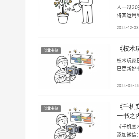
人一过3
将其运用
只能理解
2024-12-03
我先说五
明者因时
任大者思
《权术
创业书籍
权术玩家
已更新好书
注想看的
蕴含的所
2024-05-25
学了就能
法的解读
《千机
创业书籍
一书之
《千机变
添加微信：