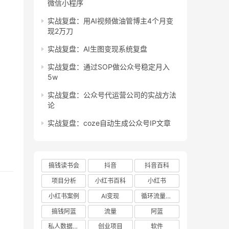
微信小程序
实战复盘：用AI视频做油管博主4个月变
现2万刀
实战复盘：AI生图变现系统复盘
实战复盘：通过SOP做公众号稳定月入
5w
实战复盘：公众号代运营公司的实战方法
论
实战复盘：coze自动生成公众号IP文章
搞钱读书会
抖音
抖音百科
项目分析
小红书百科
小红书
小红书案例
AI变现
循环流量实验室
搞钱阿蓝
流量
阿蓝
私人数据库项目
创业项目
软件