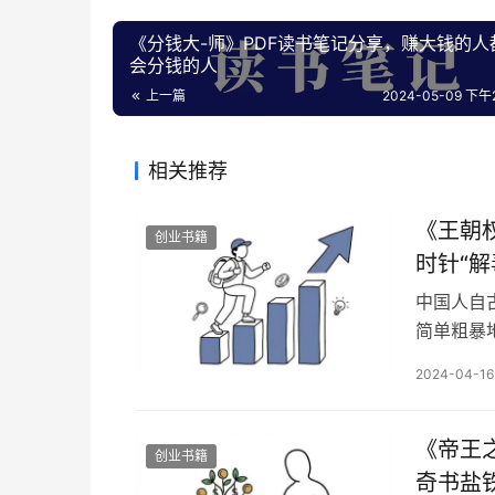
《分钱大-师》PDF读书笔记分享，赚大钱的人
会分钱的人
上一篇
2024-05-09 下午2
相关推荐
《王朝
创业书籍
时针“解
中国人自
简单粗暴
的结果，
2024-04-16
压迫百姓
发现，历
的标签，
《帝王
创业书籍
奇书盐