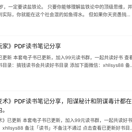
0岁，一定要读盐铁论。 只要你能够理解盐铁论中的顶级思维，
到实际，你就能在这个社会混的如鱼得水。 但如果你天资愚钝，
一二，那也足够帮你远远甩开同龄人。 你可能说我故弄弦虚，那
句话，你试着理解下！ 第一句：富在求数，不在劳身。 第二句
而变，智者随时而知。 第三句：为富不仁，为仁不富。 第四句
远，思远者忘近。…
玩家》PDF读书笔记分享
已更新 本套电子书已更新，加入99元读书群，一起共读好书 查
目录：搞钱读书会共读好书目录 添加下面微信：xhllsys88 备
书名，不备注不通过 权术玩家目录 本书针对性解读孙子兵法中
有诈术，为你在职场或商业活动中，提供谋略支撑，通俗易懂，
用得上。 可以这么说，你在市面上所有能够看到的有关于孙子兵
或翻译等…
变术》PDF读书笔记分享，阳谋秘计和阴谋毒计都在
内。
术》已更新 本套电子书已更新，加入99元读书群，一起共读好
xhllsys88 备注「读书」不备注不通过 点击查看已更新好书目