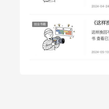
录：搞钱
2024-04-2
权术是一
术、研究
变、随便
《这样
创业书籍
这样挽回
书 查看
xhlls
是伴随着
2024-05-13
可是他爱
很多，可