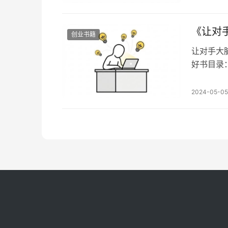
目录：搞
​《让
创业书籍
让对手大
好书目录
xhlls
段的话‥
2024-05-05
更不用说
络，理论