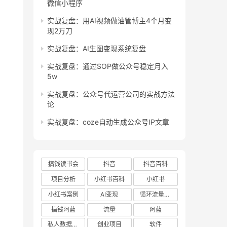
微信小程序
实战复盘：用AI视频做油管博主4个月变
现2万刀
实战复盘：AI生图变现系统复盘
实战复盘：通过SOP做公众号稳定月入
5w
实战复盘：公众号代运营公司的实战方法
论
实战复盘：coze自动生成公众号IP文章
搞钱读书会
抖音
抖音百科
项目分析
小红书百科
小红书
小红书案例
AI变现
循环流量实验室
搞钱阿蓝
流量
阿蓝
私人数据库项目
创业项目
软件