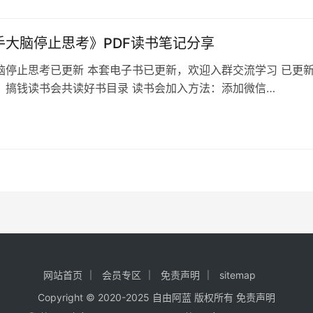
钱读书会共读好书目录 读书会加入方法：添加微信 …
对手大脑停止思考》PDF读书笔记分享
脑停止思考已更新 本套电子书已更新，欢迎入群交流学习 已更
：搞钱读书会共读好书目录 读书会加入方法：添加微信
ys88 发红包99元 让对手大脑停止思考下载地址 目录如果你有高超
‥你可以使有钱的人给钱你。你也可以使有权的人成为你的朋友，
，你可以使貌美的小姐成为你的情人。 只要深究人类行为的脉
上钱、权和爱情…
网站首页
会员专区
免责声明
sitemap
Copyright © 2020-2025
自由阿蓝
版权所有
免责声明