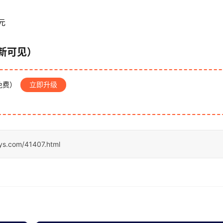
元
新可见）
免费）
立即升级
sys.com/41407.html