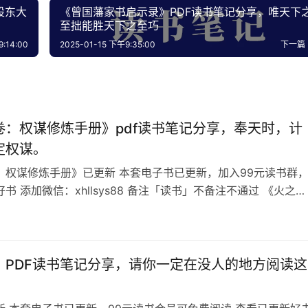
股东大
《曾国藩家书启示录》PDF读书笔记分享，唯天下
至拙能胜天下之至巧
:14:00
2025-01-15 下午9:35:00
下一篇
卷：权谋修炼手册》pdf读书笔记分享，奉天时，计
定权谋。
：权谋修炼手册》已更新 本套电子书已更新，加入99元读书群
书 添加微信：xhllsys88 备注「读书」不备注不通过 《火之
修炼手册》目录 何谓「权谋」？ 分析利弊是为「权」制定行动
谋」 观天之道，知大势是为「权」执天之行，定方案是谓「谋」
依道而行也。不能权，则事倍功半。不能谋，则为牛做马。
》PDF读书笔记分享，请你一定在没人的地方阅读这