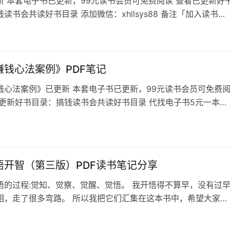
新 本套电子书已更新，99元读书会员可免费阅读 查看已更新好
读书会共读好书目录 添加微信：xhllsys88 备注「加入读书
勿扰 隐学目录 没有家族力量的托举，你大概率是个普通人，你
安排好的。 如果你只能靠自己向上突破，想要从一个底层接触到
认知，一定要先打开这套《隐学》，会震碎你的三观。。 这套书
是高手的…
赚钱心法案例》PDF笔记
钱心法案例》已更新 本套电子书已更新，99元读书会员可免费
已更新好书目录：搞钱读书会共读好书目录 代找电子书5元一本，
llsys88 备注想看的书名，不备注不通过 《私域赚钱心法案例》
私域赚钱心法案例》这本书给我的启发是很多小而美的垂直赛道，
线城市的创业者正在闷声赚钱，无论是我们都熟悉的本地生活，
还是医美，…
开悟开智（第三版）PDF读书笔记分享
的过程:觉知、觉察、觉醒、觉悟。 我开悟‬‎得不算‬‎早，没有‬‎过
相，走了很‬‎多弯路。 所以我把它们汇集在这本书中，希望大家能
识这‬‎个世界。 里面没‬‎有一句废话，内容‬‎略有些‬‎扎心和赤裸，但却很
第三版已更新 本套电子书已更新，欢迎入群交流学习 已更新好书