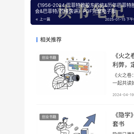
《1956-2024 巴菲特致股东的信&历年巴菲特
会&巴菲特/芒格演讲》PDF完整电子版
上一篇
2025-01-15 下午9
相关推荐
《火之
创业书籍
利弊，
《火之卷
一起共读好
卷：权谋
2024-04-19
案是为「
权谋者，
《隐学
创业书籍
套书