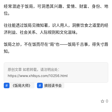
讯
经常混迹于饭局，可洞悉其兴趣、爱情、财富、身份、地
位。
开
往往能透过饭局见微知著，识人用人，洞察饮食之道里的经
眼
案
济利益、社会关系、人际规则和文化滋味。
例
饭局之妙，不在饭而尽在“局”也——饭局千古事，得失寸唇
避
知。
坑
指
南
原创文章 如若转载，请注明出处：
登录
注册
https://www.xhllsys.com/10256.html
运
《饭局大师》
搞钱读书会
营
百
科
0