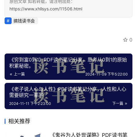
原创文章 如若转载，请注明出处：
会
https://www.xhllsys.com/11506.html
员
搞钱读书会
专
区
0
《穷到富0到1》PDF读书笔记分享，思考从0到1的原始
积累秘密。
上一篇
2024-11-09 下午5:22:00
《老子说人心与人性》PDF读书笔记分享，人性和人心
需要研究一辈子
2024-11-11 下午2:23:00
下一篇
相关推荐
​《鬼谷为人处世谋略》PDF读书笔