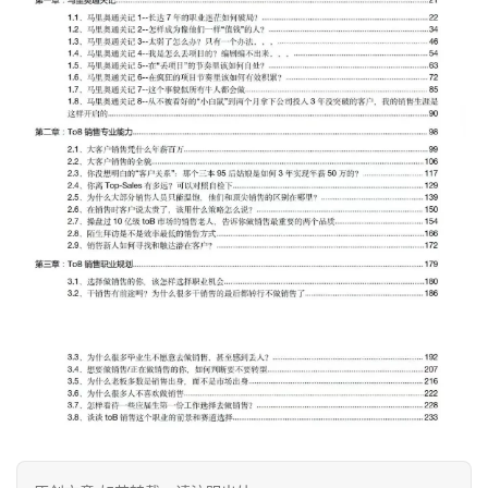
例
避
坑
指
南
登录
注册
运
营
百
科
创
业
资
源