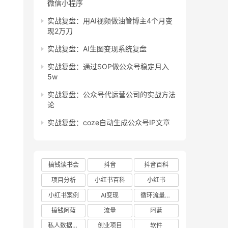
微信小程序
实战复盘：用AI视频做油管博主4个月变
现2万刀
实战复盘：AI生图变现系统复盘
实战复盘：通过SOP做公众号稳定月入
5w
实战复盘：公众号代运营公司的实战方法
论
实战复盘：coze自动生成公众号IP文章
搞钱读书会
抖音
抖音百科
项目分析
小红书百科
小红书
小红书案例
AI变现
循环流量实验室
搞钱阿蓝
流量
阿蓝
私人数据库项目
创业项目
软件