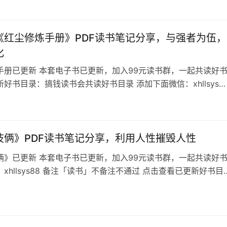
5大系统诠释人性销售。 1.人性篇2.营销篇3.管理篇4.心灵篇5.
掌握人、了解人，你将无所不能！
《红尘修炼手册》PDF读书笔记分享，与强者为伍，
化
手册已更新 本套电子书已更新，加入99元读书群，一起共读好
好书目录：搞钱读书会共读好书目录 添加下面微信：xhllsys8
的书名，不备注不通过 红尘修炼手册目录 地之卷《红尘修炼手
4
和高手过招，野蛮进化；与弱鸡为伍，呜呼哀哉。 红尘修行，关
。修心，讲究「死去活来」。死去，就是除善恶之心。活来，就
之行。做…
伎俩》PDF读书笔记分享，利用人性摧毁人性
俩》已更新 本套电子书已更新，加入99元读书群，一起共读好
xhllsys88 备注「读书」不备注不通过 点击查看已更新好书目
读书会群友招募中 《人性伎俩》目录 男女关系的本质，无非是
。男女之间所谓的爱情，是人性和价值的“综合”！ 爱情，不过是
性和价值之间的一条鱼！人性没有被现实摘下面具露出丑陋，存
在持续…