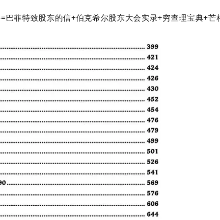
材料=巴菲特致股东的信+伯克希尔股东大会实录+穷查理宝典+芒