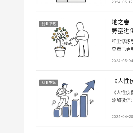
大师老杨用
2024-05-12
销售篇 
地之卷
创业书籍
野蛮进
红尘修炼
查看已更新
备注想看
2024-05-0
册》——
键是修心
是做利他
《人性
创业书籍
《人性伎
添加微信：
录：搞钱
性的关系
2024-04-28
游走在人
在价值还