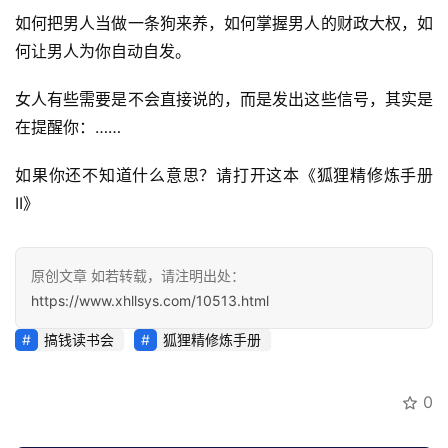
坑
如何把男人当做一条狗来养，如何掌握男人的财政大权，如
指
何让男人为你自动自发。
南
登录
注册
女人有些需要是不会直接说的，而是发出这些信号，其实是
运
在提醒你：……
营
百
如果你还不知道什么意思？请打开这本《狐狸精修炼手册
科
II》
创
业
原创文章 如若转载，请注明出处：
资
https://www.xhllsys.com/10513.html
源
搞钱读书会
狐狸精修炼手册
会
0
员
专