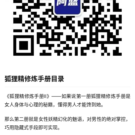
首
页
行
业
快
讯
狐狸精修炼手册目录
开
《狐狸精修炼手册II》——如果说第一册狐狸精修炼手册是
眼
女人身体与心理的秘籍，懂得男人才能馋到她。
案
例
那么第二册就是女性妖精幻化的魅语，对男性的绝对掌控，
巧用隐藏式手段即可实现。
避