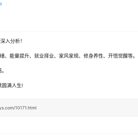
中
面深入分析！
情绪、能量提升、就业择业、家风家规、修身养性、开悟觉醒等。
惑。
圆满人生!
sys.com/10171.html