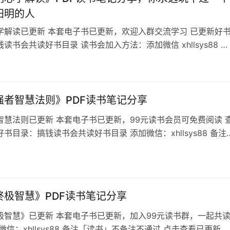
阳明的人
学解读已更新 本套电子书已更新，欢迎入群交流学习 已更新好
读书会共读好书目录 读书会加入方法：添加微信 xhllsys88 发
元 王阳明心学解读下载地址 目录“心学”是中华优秀传统文化的重
，心学特点是强调“人心”的暗作用。 读完这本《王阳明心学解
是抚平了我生活的疲惫和浮躁，让我重拾了内心的宁静、告别了
阳…
强者智慧法则》PDF读书笔记分享
智慧法则已更新 本套电子书已更新，99元读书会员可免费阅读 
书目录：搞钱读书会共读好书目录 添加微信：xhllsys88 备注
书会」非诚勿扰 职场强者智慧法则目录 在职场中，总会遇到形
，也会遇到各种事情，无论好坏都当做是锻炼自己的机会。当与
拍的时候，学会改变自己，让自己更快地学习和提升，才能更快
场生活。
终极智慧》PDF读书笔记分享
极智慧》已更新 本套电子书已更新，加入99元读书群，一起共
微信：xhllsys88 备注「读书」不备注不通过 点击查看已更新好