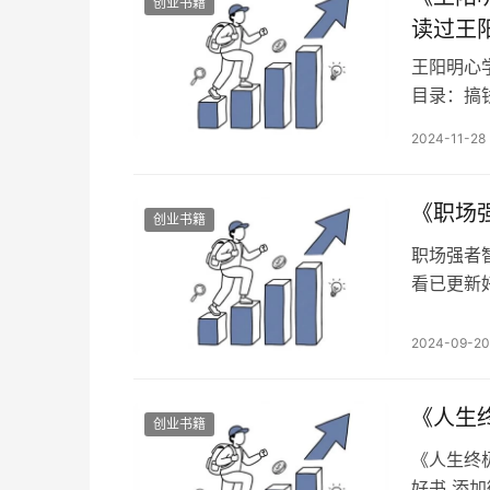
创业书籍
读过王
王阳明心
目录：搞钱
红包99
2024-11-28
内容之一
读》真的
焦虑! 王
《职场
创业书籍
职场强者
看已更新好
「加入读
色色的人
2024-09-20
环境不合
地适应职
《人生
创业书籍
《人生终
好书 添加