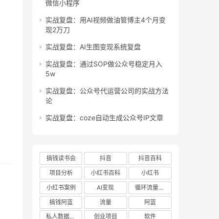
微信小程序
实战复盘：用AI视频做油管博主4个月变
现2万刀
实战复盘：AI生图变现系统复盘
实战复盘：通过SOP做公众号稳定月入
5w
实战复盘：公众号代运营公司的实战方法
论
实战复盘：coze自动生成公众号IP文章
搞钱读书会
抖音
抖音百科
项目分析
小红书百科
小红书
小红书案例
AI变现
循环流量实验室
搞钱阿蓝
流量
阿蓝
私人数据库项目
创业项目
软件