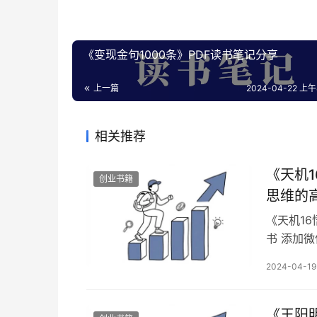
《变现金句1000条》PDF读书笔记分享
上一篇
2024-04-22 上午8
相关推荐
《天机
创业书籍
思维的
《天机1
书 添加微
顶级高手
2024-04-19
却早已研
记住，解
高，难题
《王阳