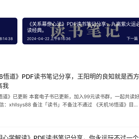
《关系幕僚心法》PDF读书笔记分享，九离紫‬‎火运‬‎
读经典。
:14:38
2024-04-22 上午8:16:36
下一篇
16悟道》PDF读书笔记分享，王阳明的良知就是西
高我
6悟道》已更新 本套电子书已更新，加入99元读书群，一起共读
信：xhllsys88 备注「读书」不备注不通过 《天机16悟道》目录
都在研究天道规律，高维智慧是80%的人都无法触及的，而古人
究明白。 天雨虽大，不润无根之草，佛法虽宽，不渡无缘之人。
决难题的核心，不是提高能力，而是提升维度，当你维度足够
就会…
明心学解读》PDF读书笔记分享，你永远玩不过一个