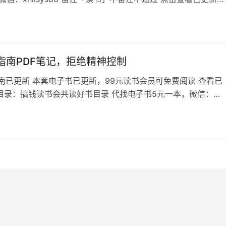
读书会群友招募中 《人生终极智慧》目录 我看‮，书‬‎多是看商
3
个‬‎，不能‮发激‬‎我的潜能与智…
a指南PDF笔记，拒绝精神控制
指南已更新 本套电子书已更新，99元读书会员可免费阅读 查看已
目录：搞钱读书会共读好书目录 代找电子书5元一本，微信：
ys88 备注想看的书名，不备注不通过 反pu-a指南目录 现如今PUA
频繁的出现我们身边， 就如视频中的女生所表现出来的， 开始
4
道她被PUA， 以至于被男生控制在身边深陷其中。 直到她看到