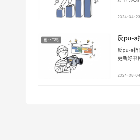
书目录：搞钱
界‮佬大‬‎写‮书的‬‎。 我接‮的触‬‎人‮也，‬‎多是行业的‮人牛‬‎精英。 只要‮本这‬‎书、这‮人
2024-04-2
反pu-
创业书籍
反pu-a
更新好书
xhlls
个词开始
2024-08-0
生并不知
反…