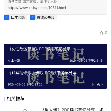
原创文章 如若转载，请注明出处：
百
https://www.xhllsys.com/10511.html
科
口才套路
搞钱读书会
创
业
0
资
源
《女性改运智慧》PDF读书笔记分享
上一篇
2024-05-06 下午2:21:51
会
员
《狐狸精修炼手册II》PDF读书笔记分享
专
区
2024-05-06 下午2:23:26
下一篇
相关推荐
《男人迷》PDF读书笔记分享，如