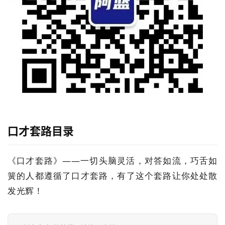
行
业
快
讯
开
眼
案
例
口才套路
目录
避
坑
《口才套路》——一切头脑灵活，对答如流，巧舌如
指
簧的人都遵循了口才套路，有了这个套路让你处处散
南
发光辉！
登录
注册
运
营