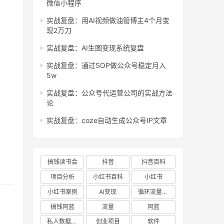
微信小程序
实战复盘：用AI视频做油管博主4个月变
现2万刀
实战复盘：AI生图变现系统复盘
实战复盘：通过SOP做公众号稳定月入
5w
实战复盘：公众号代运营公司的实战方法
论
实战复盘：coze自动生成公众号IP文章
搞钱读书会
抖音
抖音百科
项目分析
小红书百科
小红书
小红书案例
AI变现
循环流量实验室
搞钱阿蓝
流量
阿蓝
私人数据库项目
创业项目
软件