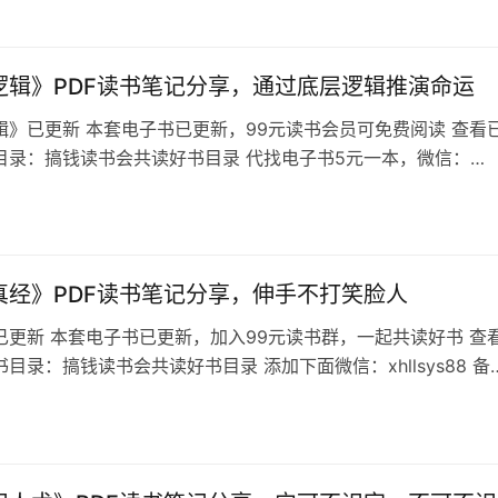
的关系。它会是你恋爱的随身宝典，任何时候遇到瓶颈你都可以
照方法演练。这本书是我和我的伙伴有经历和感悟积累下的结
用最真诚的态度…
逻辑》PDF读书笔记分享，通过底层逻辑推演命运
辑》已更新 本套电子书已更新，99元读书会员可免费阅读 查看
目录：搞钱读书会共读好书目录 代找电子书5元一本，微信：
ys88 备注想看的书名，不备注不通过 《命运逻辑》目录 用逻辑拆解
是用实物运行规律去推演实物发展走向，这也可以推理一个人命
 要想进行命运逻辑推演，就要明白事物运行底层规律，掌握事物
很多人都做…
真经》PDF读书笔记分享，伸手不打笑脸人
已更新 本套电子书已更新，加入99元读书群，一起共读好书 查
目录：搞钱读书会共读好书目录 添加下面微信：xhllsys88 备
书名，不备注不通过 夸赞真经目录 《夸赞真经》说的是高情商
事 1、 一个人的言行就是他最好的名片，善言妙语更能吸引贵
、能量； 2、 这个世界需要更多的善意和温暖，一句带有爱与能
胜于…