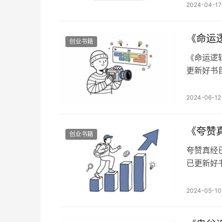
2024-04-17
建立完美
拿出来对
晶，我将
《命运
创业书籍
《命运逻
更新好书
xhlls
命运，就
2024-06-12
运走向。
本质。 
《夸赞
创业书籍
夸赞真经
已更新好书
注想看的
际关系的
2024-05-10
人、资源
量的语言