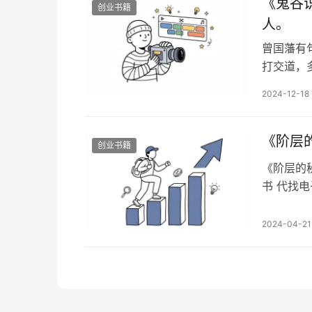
《鬼谷
创业书籍
人。
曾国藩有
打交道，
水，成功
2024-12-18
绊，人生
新，欢迎
加入方法：添
《阶层
创业书籍
《阶层的
书 代找电
点击查看
人没有财
2024-04-21
以传承。
承。 （1