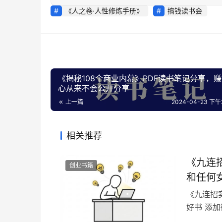
《人之卷·人性修炼手册》
搞钱读书会
《揭秘108个商业内幕》PDF读书笔记分享，
心从来不会公开分享
上一篇
2024-04-23 下午2
相关推荐
《九连
创业书籍
和任何
《九连招
好书 添加
目录 《