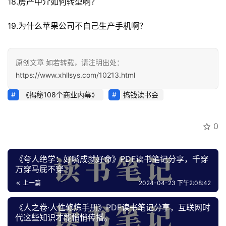
18.房产中介如何转型啊？
专
区
19.为什么苹果公司不自己生产手机啊？
原创文章 如若转载，请注明出处：
https://www.xhllsys.com/10213.html
《揭秘108个商业内幕》
搞钱读书会
0
《夸人‬‎绝学：‬‎好嘴成就好命》PDF读书笔记分享，千穿
万穿马屁不穿
上一篇
2024-04-23 下午2:08:42
《人之卷·人性修炼手册》PDF读书笔记分享，互联网时
代这些知识才能悄悄传播。