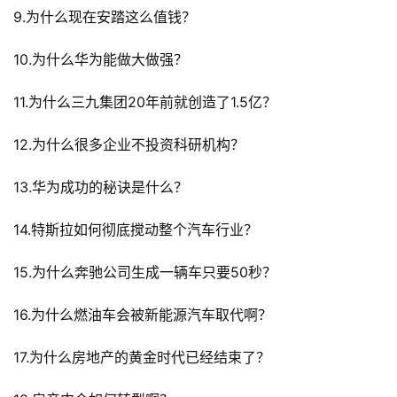
避
9.为什么现在安踏这么值钱？
坑
指
10.为什么华为能做大做强？
南
登录
注册
11.为什么三九集团20年前就创造了1.5亿？
运
营
12.为什么很多企业不投资科研机构？
百
科
13.华为成功的秘诀是什么？
14.特斯拉如何彻底搅动整个汽车行业？
创
业
15.为什么奔驰公司生成一辆车只要50秒？
资
源
16.为什么燃油车会被新能源汽车取代啊？
17.为什么房地产的黄金时代已经结束了？
会
员