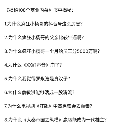
《揭秘108个商业内幕》书中揭秘：
1.为什么疯狂小杨哥的抖音号这么厉害？
首
2.为什么疯狂小杨哥的父亲比较牛逼啊？
页
3.为什么疯狂小杨哥一个月给员工分5000万啊？
行
4.为什么《XX好声音》崩了？
业
快
5.为什么我觉得罗永浩是真汉子？
讯
6.为什么俞敏洪能够活成一股清流？
开
眼
7.为什么电视剧《狂飙》中高启盛会去贩毒？
案
例
8.为什么《大秦帝国之纵横》嬴驷能成为一代雄主？