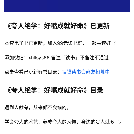
《夸人‬‎绝学：‬‎好嘴成就好命》
已更新
本套电子书已更新，加入99元读书群，一起共读好书
添加微信：xhllsys88 备注「读书」不备注不通过
点击查看已更新好书目录：
搞钱读书会群友招募中
《夸人‬‎绝学：‬‎好嘴成就好命》目录
遇到人‬‎就夸，从来都‬‎不会错的。
学会夸‬‎人的术艺‬‎，养成夸人的习惯，身边的贵人‬‎就多了。
首
页