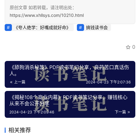
营
原创文章 如若转载，请注明出处：
百
https://www.xhllsys.com/10210.html
科
《夸人‬‎绝学：‬‎好嘴成就好命》
搞钱读书会
创
业
0
资
源
《舔狗‎消杀秘笈‎》PDF读书笔记分享，良药苦口真话伤
人。
会
上一篇
2024-04-23 下午2:07:36
员
专
《揭秘108个商业内幕》PDF读书笔记分享，赚钱核心
区
从来不会公开分享
2024-04-23 下午2:09:46
下一篇
相关推荐