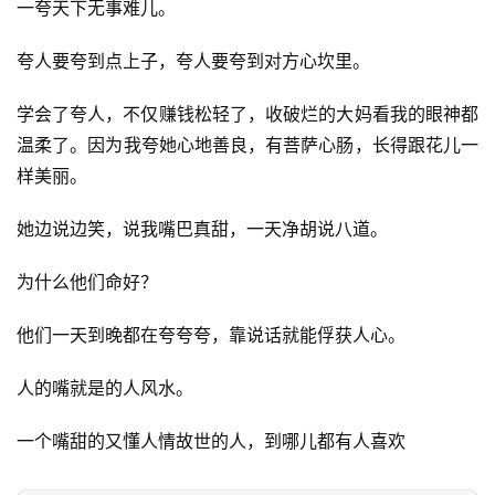
一夸天下无事难‬‎儿。
行
夸人要‬‎夸到点上子‬‎，夸人要夸到‬‎对方心坎里。
业
快
学会了夸人，不仅‬‎赚钱松轻‬‎了，收破烂的大妈看‬‎我的眼神都
讯
温柔‬‎了。因为我夸她心地善良，有菩萨心肠，长得跟花儿一
样美丽。
开
眼
她边说边笑‬‎，说我嘴巴真甜，一天‬‎净胡说八道。
案
例
为什么他们命好？
避
他们一天到晚‬‎都在夸夸夸，靠说话就能俘获人心。
坑
指
人的嘴‬‎就是的人‬‎风水。
南
登录
注册
一个嘴‬‎甜的又懂人情故世‬‎的人，到哪儿都有人喜欢
运