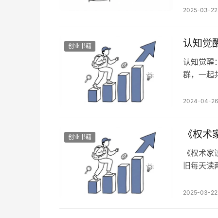
过，如果
2025-03-22
盘和恶意
我在无理
的懂我，
认知觉
创业书籍
认知觉醒
群，一起共
查看已更
心法目录
2024-04-26
识操控着
创造了自
《权术
创业书籍
《权术家
旧每天读
人手里共
秘何在，
2025-03-22
的历史规
通鉴》。