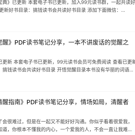
宝典》已更新 本套电子书已更新，加入99元读书群，一起共读
已更新好书目录：搞钱读书会共读好书目录 添加下面微信：
ys88 备注想看的书名，不备注不通过 《防捞女宝典》目录 《防捞女
—捞女，中产返贫的头号杀手！ 你把她当爱人，她把你当猎物。
质就是诈骗，捞女靠欺男人的情感来获利，她们让男性的情感成
话。 谨以此…
觉醒》PDF读书笔记分享，一本不讲废话的觉醒之
已更新 本套电子书已更新，99元读书会员可免费阅读 查看已更
：搞钱读书会共读好书目录 开悟觉醒目录本书没有华丽的词语，
趣的故事。 里面的内容无法公开去说，暗黑和赤裸，但却扎心。
和现实中你所看到的一切都是反着来的。 人无形中被看不见的“
制，你的思维，你的言行，你的选择…
了会很难过，但是在一起又不能好好沟通。你似乎看着很爱我，
知道，你根本不懂我的内心，一个爱我的人，不会一直让我难