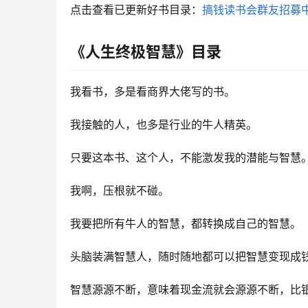
点击查看已更新好书目录：
搞钱读书会群友招募
《人生终极智慧》目录
我看‮，书‬‎多是看商界‮佬大‬‎写‮书的‬‎。
我接‮的触‬‎人‮也，‬‎多是行业的‮人牛‬‎精英。
只要‮本这‬‎书、这‮人个‬‎，不能‮发激‬‎我的潜能与智
我啊‮压，‬‎根就不碰。
我要‮所把‬‎有牛人的‮慧智‬‎，都转‮成换‬‎自己的智慧。