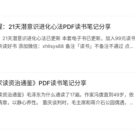
你明知道这件事会让我不好受的话，却还是做了，单凭这样的愚
，就不该被原谅。当矛盾发生时，你不服软，我在赌气，你觉得
取闹，我觉得有心事得不到关怀，这就是疏远的开始。如果你真
在我变沉默的那一刻，你就应该知道，…
醒：21天潜意识进化心法PDF读书笔记分享
：21天潜意识进化心法已更新 本套电子书已更新，加入99元读
读好书 添加微信：xhllsys88 备注「读书」不备注不通过 点击
新好书目录：搞钱读书会群友招募中 认知觉醒：21天潜意识进化
 认知觉醒：21天潜意识进化心法——生命觉醒的身心必修课 潜
你的人生，而你却称其为命运。 宇宙中最伟大的秘密，就是我们
…
家读资治通鉴》PDF读书笔记分享
读资治通鉴》毛泽东为什么通读了17遍。作家冯唐直到49岁，依
两章，以静心养性。 重庆谈判时，毛主席和蒋介石公园偶遇，两
同读的正是此书。 金庸早年写社评，精准预测政局，有人问他奥
他轻松回答——「我读《资治通鉴》几十年，它帮助我了解中国
律。 是的，这本奇书就是与《史记》并称为“史学双壁”的《资治
所以，我们普通人想要…