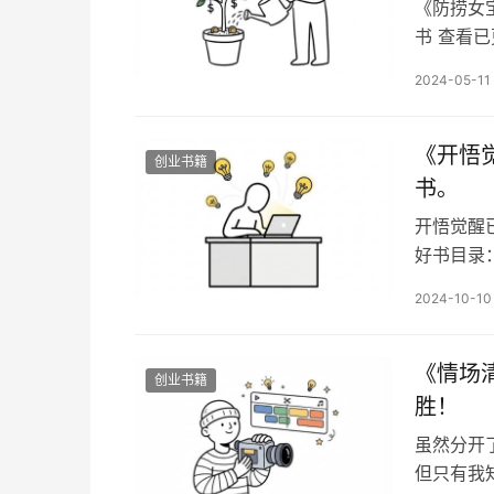
《防捞女
书 查看
xhlls
2024-05-11
宝典》—
捞女的本
了一个笑
《开悟
创业书籍
书。
开悟觉醒
好书目录
也没有有
2024-10-10
真相往往
因”所控
《情‮清场‬醒指南》PDF读书笔记分享，情‮如场‬局，清醒者
创业书籍
胜！
虽然分开
但只有我