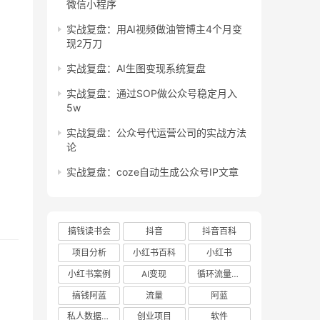
微信小程序
实战复盘：用AI视频做油管博主4个月变
现2万刀
实战复盘：AI生图变现系统复盘
实战复盘：通过SOP做公众号稳定月入
5w
实战复盘：公众号代运营公司的实战方法
论
实战复盘：coze自动生成公众号IP文章
搞钱读书会
抖音
抖音百科
项目分析
小红书百科
小红书
小红书案例
AI变现
循环流量实验室
搞钱阿蓝
流量
阿蓝
私人数据库项目
创业项目
软件