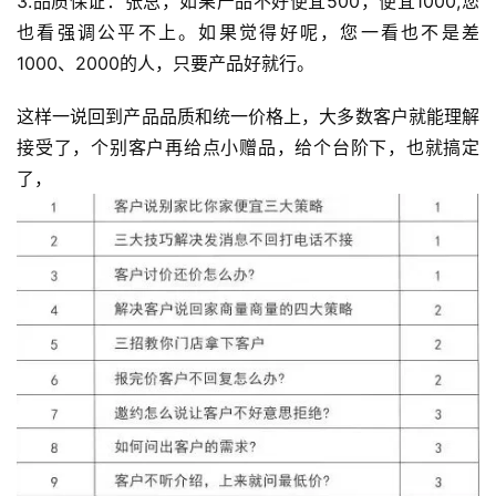
3.品质保证：张总，如果产品不好便宜500，便宜1000,您
也看强调公平不上。如果觉得好呢，您一看也不是差
1000、2000的人，只要产品好就行。
首
页
这样一说回到产品品质和统一价格上，大多数客户就能理解
接受了，个别客户再给点小赠品，给个台阶下，也就搞定
行
业
了，
快
讯
开
眼
案
例
避
坑
指