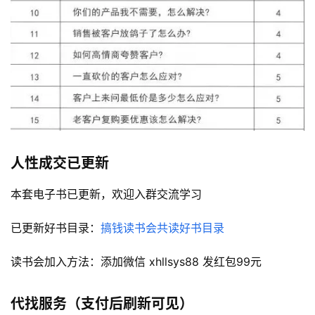
南
登录
注册
运
营
百
科
创
业
人性成交
已更新
资
源
本套电子书已更新，欢迎入群交流学习
已更新好书目录：
搞钱读书会共读好书目录
会
员
读书会加入方法：添加微信 xhllsys88 发红包99元
专
区
代找服务（支付后刷新可见）