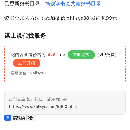
业
已更新好书目录：
搞钱读书会共读好书目录
快
讯
读书会加入方法：添加微信 xhllsys88 发红包99元
开
谋士说代找服务
眼
案
例
9.9
此内容查看价格为
rmb
立即购买
（VIP免费）
立即升级
避
客服微信：xhllsys88
坑
指
南
登录
注册
原创文章 如若转载，请注明出处：
运
https://www.xhllsys.com/9800.html
营
搞钱读书会
百
科