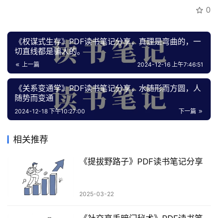
0
创
业
《权谋式生存》PDF读书笔记分享，真理是弯曲的，一
资
切直线都是骗人的。
源
上一篇
2024-12-16 上午7:46:51
《关系变通学》PDF读书笔记分享，水随形而方圆，人
会
随势而变通
员
2024-12-18 下午10:27:00
下一篇
专
区
相关推荐
《提‮野拔‬路子》PDF读书笔记分享
2025-03-22