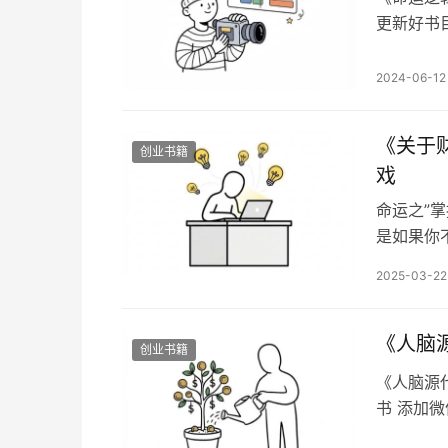
更新好书
xhlls
命运，就
2024-06-12
运走向。
本质。 
《关于
创业书籍
戏
命运之”
是如果你
人要娶一
2025-03-22
房子，或
了等等。
没有办法
​《人
创业书籍
​《人脑
书 添加微
目录：搞