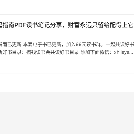
额利润，腾飞事业宏图！ 掌握人脑源代码大三算法，等于拥有财
密码，随时随地提现！ 认知植入，让客户产生你要的想法，让客
望…
起指南PDF读书笔记分享，财富永远只留给配得上它
指南已更新 本套电子书已更新，加入99元读书群，一起共读好
好书目录：搞钱读书会共读好书目录 添加下面微信：xhllsys8
的书名，不备注不通过 财富崛起指南目录 财富崛起指南——财
给配得上它的人 财富第一定律：永远是 10%的人拥有90%的人
财富的铁律。 天下人不可能都是富人，也不可能都是穷人! 但富