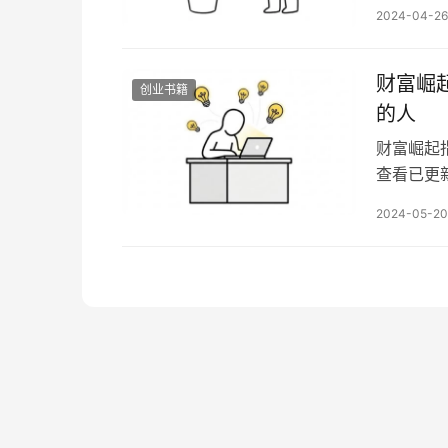
码赚取高
2024-04-26
富保险箱
户极度渴
财富崛
创业书籍
的人
财富崛起
查看已更新
备注想看
2024-05-20
永远只留
富，这是
永…