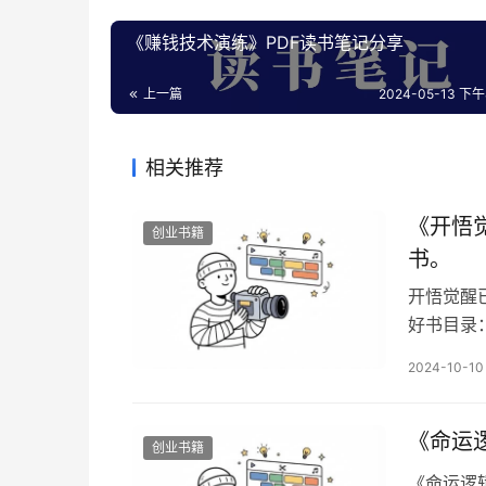
《赚钱技术演练》PDF读书笔记分享
上一篇
2024-05-13 下午8
相关推荐
《开悟
创业书籍
书。
开悟觉醒
好书目录
也没有有
2024-10-10
真相往往
因”所控
《命运
创业书籍
《命运逻