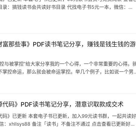
目录：搞钱读书会共读好书目录 代找电子书5元一本，微信：
ys88 备注想看的书名，不备注不通过 《命运逻辑》目录 用逻辑拆解
是用实物运行规律去推演实物发展走向，这也可以推理一个人命
 要想进行命运逻辑推演，就要明白事物运行底层规律，掌握事物
很多人都做…
财富那些事》PDF读书笔记分享，赚钱是钱生钱的游
掌控与被掌控”给大家分享我的一个心得，一个非常重要的心得。
不掌控命运，那么就会被命运掌控。举几个例子，比如说一个男
个女人做老婆，让女方家里不同意，说男人家里没有钱或者没有
者学历低，甚至女方家人对女孩子说，你要是不听我的就别回家
反正最后就是这个女人只好选择跟这个男人分手，而这个男人也
挽回…
脑源代码》PDF读书笔记分享，潜意识取款成交术
源代码》已更新 本套电子书已更新，加入99元读书群，一起共读
信：xhllsys88 备注「读书」不备注不通过 点击查看已更新好书
钱读书会群友招募中 ​《人脑源代码》目录 顶级大佬利用人脑源