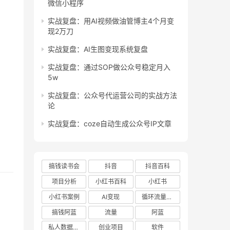
微信小程序
实战复盘：用AI视频做油管博主4个月变
现2万刀
实战复盘：AI生图变现系统复盘
实战复盘：通过SOP做公众号稳定月入
5w
实战复盘：公众号代运营公司的实战方法
论
实战复盘：coze自动生成公众号IP文章
搞钱读书会
抖音
抖音百科
项目分析
小红书百科
小红书
小红书案例
AI变现
循环流量实验室
搞钱阿蓝
流量
阿蓝
私人数据库项目
创业项目
软件