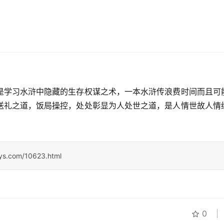
是学习水浒中隐藏的生存权谋之术，一本水浒传浪费时间而且可
送礼之道，饭局操控，处处彰显为人处世之道，是人情世故人情
sys.com/10623.html
0