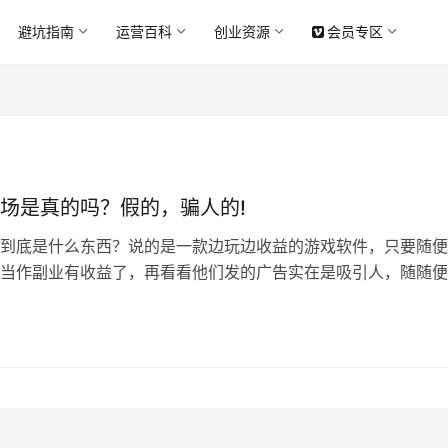
避坑指南
运营百科
创业资源
会员专区
场是真的吗？假的，骗人的!
到底是什么东西？说的是一款边玩边收益的游戏软件，只要随便
当作副业有收益了，再看看他们发的广告实在是吸引人，随随便
。那么今天阿蓝就来好好分析一下这个APP到底是真还是假！ 
蓝已经说过了，就是那种养鸡类似的，通过消耗用户的时间来换
告费，趣步也是，步多多也是，都是同样的套路 这个养猪场是
的时…