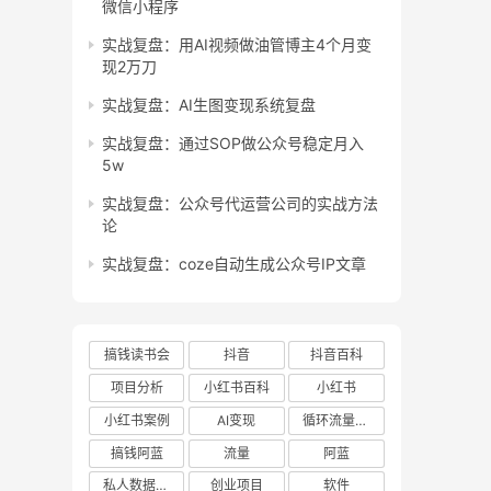
微信小程序
实战复盘：用AI视频做油管博主4个月变
现2万刀
实战复盘：AI生图变现系统复盘
实战复盘：通过SOP做公众号稳定月入
5w
实战复盘：公众号代运营公司的实战方法
论
实战复盘：coze自动生成公众号IP文章
搞钱读书会
抖音
抖音百科
项目分析
小红书百科
小红书
小红书案例
AI变现
循环流量实验室
搞钱阿蓝
流量
阿蓝
私人数据库项目
创业项目
软件