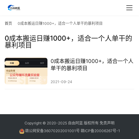
首
页
首页
0成本搬运日赚1000+，适合一个人单干的暴利项目
0成本搬运日赚1000+，适合一个人单干的
行
暴利项目
业
快
讯
0成本搬运日赚1000+，适合一个人
单干的暴利项目
开
2021-09-24
眼
案
例
避
Copyright © 2020-2025
自由阿蓝
版权所有
免责声明
坑
指
赣公网安备36070202001001号
赣ICP备20006267号-1