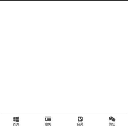
南
运
营
百
科
创
业
资
源
会
员
专
区
首页
案例
会员
微信